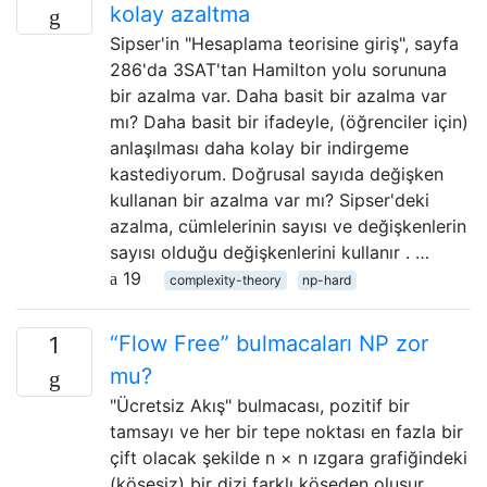
kolay azaltma
Sipser'in "Hesaplama teorisine giriş", sayfa
286'da 3SAT'tan Hamilton yolu sorununa
bir azalma var. Daha basit bir azalma var
mı? Daha basit bir ifadeyle, (öğrenciler için)
anlaşılması daha kolay bir indirgeme
kastediyorum. Doğrusal sayıda değişken
kullanan bir azalma var mı? Sipser'deki
azalma, cümlelerinin sayısı ve değişkenlerin
sayısı olduğu değişkenlerini kullanır . …
19
complexity-theory
np-hard
“Flow Free” bulmacaları NP zor
1
mu?
"Ücretsiz Akış" bulmacası, pozitif bir
tamsayı ve her bir tepe noktası en fazla bir
çift olacak şekilde n × n ızgara grafiğindeki
(köşesiz) bir dizi farklı köşeden oluşur .