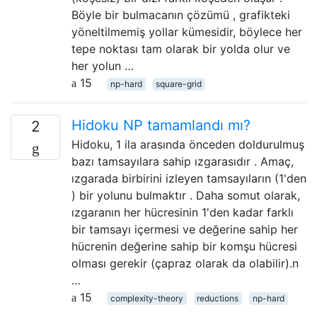
Böyle bir bulmacanın çözümü , grafikteki
yöneltilmemiş yollar kümesidir, böylece her
tepe noktası tam olarak bir yolda olur ve
her yolun …
15
np-hard
square-grid
Hidoku NP tamamlandı mı?
2
Hidoku, 1 ila arasında önceden doldurulmuş
bazı tamsayılara sahip ızgarasıdır . Amaç,
ızgarada birbirini izleyen tamsayıların (1'den
) bir yolunu bulmaktır . Daha somut olarak,
ızgaranın her hücresinin 1'den kadar farklı
bir tamsayı içermesi ve değerine sahip her
hücrenin değerine sahip bir komşu hücresi
olması gerekir (çapraz olarak da olabilir).n
…
15
complexity-theory
reductions
np-hard