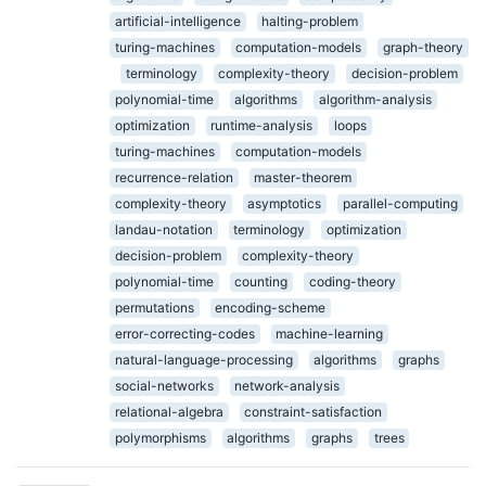
artificial-intelligence
halting-problem
turing-machines
computation-models
graph-theory
terminology
complexity-theory
decision-problem
polynomial-time
algorithms
algorithm-analysis
optimization
runtime-analysis
loops
turing-machines
computation-models
recurrence-relation
master-theorem
complexity-theory
asymptotics
parallel-computing
landau-notation
terminology
optimization
decision-problem
complexity-theory
polynomial-time
counting
coding-theory
permutations
encoding-scheme
error-correcting-codes
machine-learning
natural-language-processing
algorithms
graphs
social-networks
network-analysis
relational-algebra
constraint-satisfaction
polymorphisms
algorithms
graphs
trees