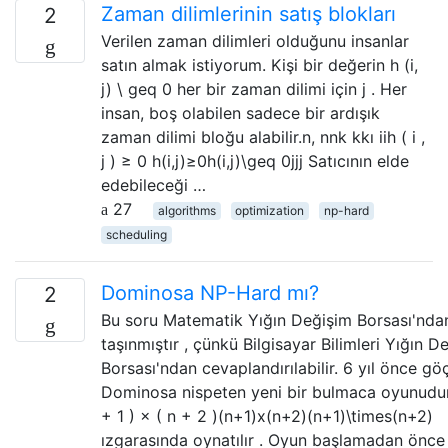
Zaman dilimlerinin satış blokları
2
Verilen zaman dilimleri olduğunu insanlar
satın almak istiyorum. Kişi bir değerin h (i,
j) \ geq 0 her bir zaman dilimi için j . Her
insan, boş olabilen sadece bir ardışık
zaman dilimi bloğu alabilir.n, nnk kkı iih ( i ,
j ) ≥ 0 h(i,j)≥0h(i,j)\geq 0jjj Satıcının elde
edebileceği …
27
algorithms
optimization
np-hard
scheduling
Dominosa NP-Hard mı?
2
Bu soru Matematik Yığın Değişim Borsası'nda
taşınmıştır , çünkü Bilgisayar Bilimleri Yığın D
Borsası'ndan cevaplandırılabilir. 6 yıl önce gö
Dominosa nispeten yeni bir bulmaca oyunudur.
+ 1 ) × ( n + 2 )(n+1)x(n+2)(n+1)\times(n+2)
ızgarasında oynatılır . Oyun başlamadan önc