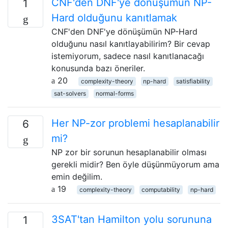
CNF'den DNF'ye dönüşümün NP-
1
Hard olduğunu kanıtlamak
CNF'den DNF'ye dönüşümün NP-Hard
olduğunu nasıl kanıtlayabilirim? Bir cevap
istemiyorum, sadece nasıl kanıtlanacağı
konusunda bazı öneriler.
20
complexity-theory
np-hard
satisfiability
sat-solvers
normal-forms
Her NP-zor problemi hesaplanabilir
6
mi?
NP zor bir sorunun hesaplanabilir olması
gerekli midir? Ben öyle düşünmüyorum ama
emin değilim.
19
complexity-theory
computability
np-hard
3SAT'tan Hamilton yolu sorununa
1