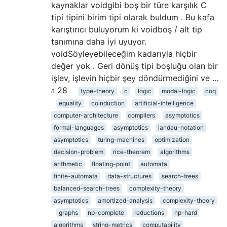
kaynaklar voidgibi boş bir türe karşılık C
tipi tipini birim tipi olarak buldum . Bu kafa
karıştırıcı buluyorum ki voidboş / alt tip
tanımına daha iyi uyuyor.
voidSöyleyebileceğim kadarıyla hiçbir
değer yok . Geri dönüş tipi boşluğu olan bir
işlev, işlevin hiçbir şey döndürmediğini ve …
28
type-theory
c
logic
modal-logic
coq
equality
coinduction
artificial-intelligence
computer-architecture
compilers
asymptotics
formal-languages
asymptotics
landau-notation
asymptotics
turing-machines
optimization
decision-problem
rice-theorem
algorithms
arithmetic
floating-point
automata
finite-automata
data-structures
search-trees
balanced-search-trees
complexity-theory
asymptotics
amortized-analysis
complexity-theory
graphs
np-complete
reductions
np-hard
algorithms
string-metrics
computability