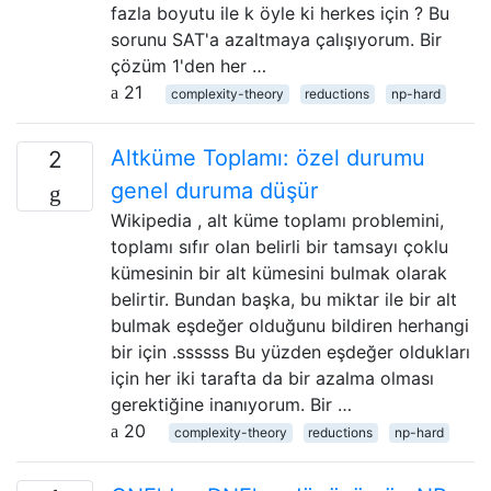
fazla boyutu ile k öyle ki herkes için ? Bu
sorunu SAT'a azaltmaya çalışıyorum. Bir
çözüm 1'den her …
21
complexity-theory
reductions
np-hard
Altküme Toplamı: özel durumu
2
genel duruma düşür
Wikipedia , alt küme toplamı problemini,
toplamı sıfır olan belirli bir tamsayı çoklu
kümesinin bir alt kümesini bulmak olarak
belirtir. Bundan başka, bu miktar ile bir alt
bulmak eşdeğer olduğunu bildiren herhangi
bir için .ssssss Bu yüzden eşdeğer oldukları
için her iki tarafta da bir azalma olması
gerektiğine inanıyorum. Bir …
20
complexity-theory
reductions
np-hard