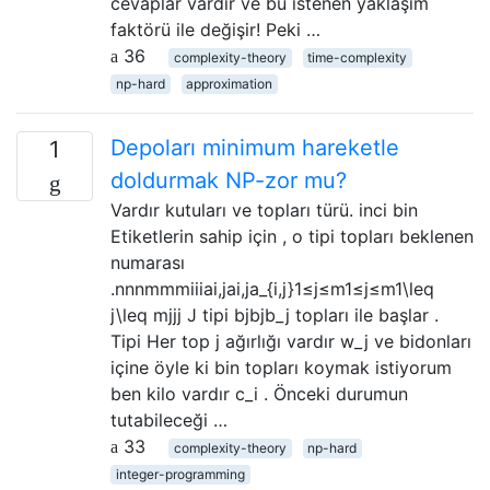
cevaplar vardır ve bu istenen yaklaşım
faktörü ile değişir! Peki …
36
complexity-theory
time-complexity
np-hard
approximation
Depoları minimum hareketle
1
doldurmak NP-zor mu?
Vardır kutuları ve topları türü. inci bin
Etiketlerin sahip için , o tipi topları beklenen
numarası
.nnnmmmiiiai,jai,ja_{i,j}1≤j≤m1≤j≤m1\leq
j\leq mjjj J tipi bjbjb_j topları ile başlar .
Tipi Her top j ağırlığı vardır w_j ve bidonları
içine öyle ki bin topları koymak istiyorum
ben kilo vardır c_i . Önceki durumun
tutabileceği …
33
complexity-theory
np-hard
integer-programming