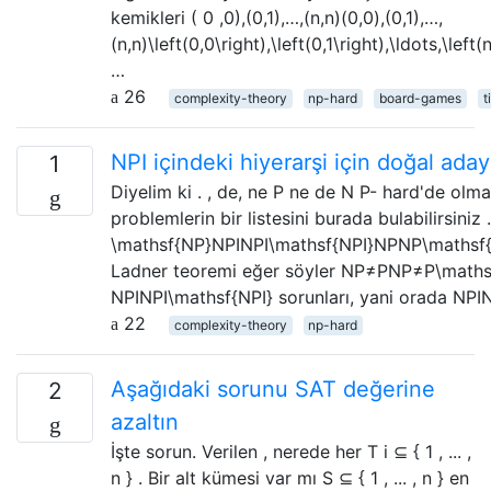
kemikleri ( 0 ,0),(0,1),…,(n,n)(0,0),(0,1),…,
(n,n)\left(0,0\right),\left(0,1\right),\ldots,\left(
…
26
complexity-theory
np-hard
board-games
t
NPI içindeki hiyerarşi için doğal aday
1
Diyelim ki . , de, ne P ne de N P- hard'de olma
problemlerin bir listesini burada bulabilirsin
\mathsf{NP}NPINPI\mathsf{NPI}NPNP\mathsf
Ladner teoremi eğer söyler NP≠PNP≠P\mathsf{
NPINPI\mathsf{NPI} sorunları, yani orada NPI
22
complexity-theory
np-hard
Aşağıdaki sorunu SAT değerine
2
azaltın
İşte sorun. Verilen , nerede her T i ⊆ { 1 , ... ,
n } . Bir alt kümesi var mı S ⊆ { 1 , ... , n } en