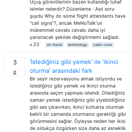
Uçuş görevlilerinin bazen kullandığı tuhaf
isimler nelerdir? Düzenleme : Asıl soru
şuydu Why do some flight attendants have
“call signs”?, ancak MeNoTalk'un
mükemmel cevabı cevabı daha iyi
yansıtacak şekilde değiştirmemi sağladı.
23
air-travel
terminology
cabin-crew
'İstediğiniz gibi yemek' ile 'ikinci
3
oturma' arasındaki fark
Bir seyir rezervasyonu almak istiyordu ve
istediğiniz gibi yemek ve ikinci oturma
arasında seçim yapması istendi. Dilediğiniz
zaman yemek istediğiniz gibi yiyebildiğiniz
gibi ses çıkarırken, ikinci koltukta oturmak
belirli bir zamanda oturmanız gerektiği gibi
görünmesini sağlar. Öyleyse neden her ikisi
de oldukça özgürken size daha az esneklik