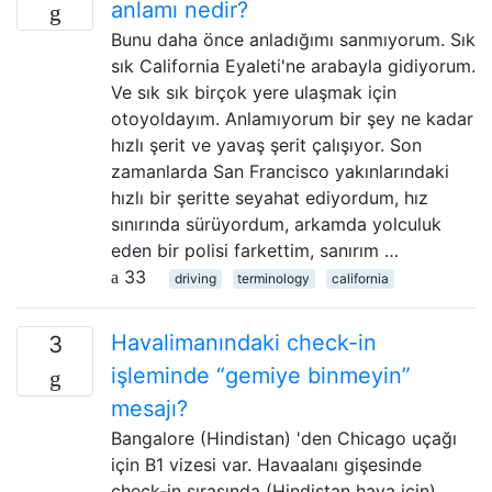
anlamı nedir?
Bunu daha önce anladığımı sanmıyorum. Sık
sık California Eyaleti'ne arabayla gidiyorum.
Ve sık sık birçok yere ulaşmak için
otoyoldayım. Anlamıyorum bir şey ne kadar
hızlı şerit ve yavaş şerit çalışıyor. Son
zamanlarda San Francisco yakınlarındaki
hızlı bir şeritte seyahat ediyordum, hız
sınırında sürüyordum, arkamda yolculuk
eden bir polisi farkettim, sanırım …
33
driving
terminology
california
Havalimanındaki check-in
3
işleminde “gemiye binmeyin”
mesajı?
Bangalore (Hindistan) 'den Chicago uçağı
için B1 vizesi var. Havaalanı gişesinde
check-in sırasında (Hindistan hava için)