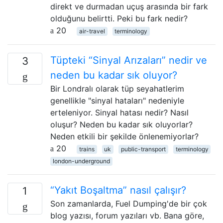
direkt ve durmadan uçuş arasında bir fark
olduğunu belirtti. Peki bu fark nedir?
20
air-travel
terminology
Tüpteki “Sinyal Arızaları” nedir ve
3
neden bu kadar sık ​​oluyor?
Bir Londralı olarak tüp seyahatlerim
genellikle "sinyal hataları" nedeniyle
erteleniyor. Sinyal hatası nedir? Nasıl
oluşur? Neden bu kadar sık ​​oluyorlar?
Neden etkili bir şekilde önlenemiyorlar?
20
trains
uk
public-transport
terminology
london-underground
“Yakıt Boşaltma” nasıl çalışır?
1
Son zamanlarda, Fuel Dumping'de bir çok
blog yazısı, forum yazıları vb. Bana göre,