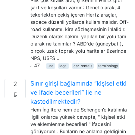
Pek çok kiralık araç şirketinin Hertz gibi
şart ve koşulları vardır : Genel olarak, 4
tekerlekten çekiş içeren Hertz araçlar,
sadece düzenli yollarda kullanılmalıdır. Off-
road kullanımı, kira sözleşmesinin ihlalidir.
Düzenli olarak bakımı yapılan bir yolu tam
olarak ne tanımlar ? ABD'de (güneybatı),
birçok uzak toprak yolu haritalar üzerinde
NPS, USFS …
47
usa
legal
car-rentals
terminology
Sınır girişi bağlamında “kişisel etki
2
ve ifade becerileri” ile ne
kastedilmektedir?
Hem İngiltere hem de Schengen’e katılımla
ilgili onlarca yüksek cevapta, " kişisel etki
ve eklemlenme becerileri " ifadesini
görüyorum . Bunların ne anlama geldiğinin