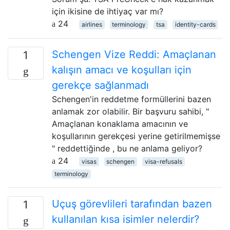
için ikisine de ihtiyaç var mı?
24
airlines
terminology
tsa
identity-cards
Schengen Vize Reddi: Amaçlanan
1
kalışın amacı ve koşulları için
gerekçe sağlanmadı
Schengen'in reddetme formüllerini bazen
anlamak zor olabilir. Bir başvuru sahibi, "
Amaçlanan konaklama amacının ve
koşullarının gerekçesi yerine getirilmemişse
" reddettiğinde , bu ne anlama geliyor?
24
visas
schengen
visa-refusals
terminology
Uçuş görevlileri tarafından bazen
1
kullanılan kısa isimler nelerdir?