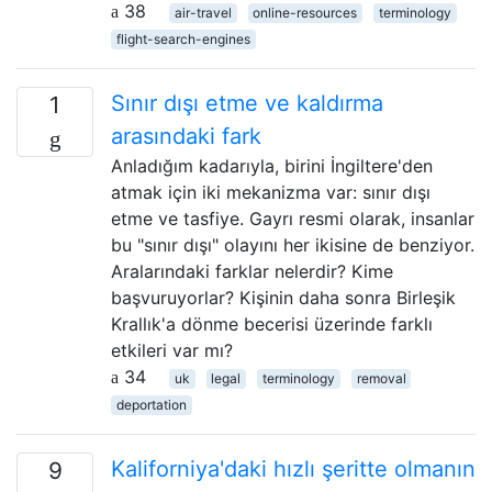
38
air-travel
online-resources
terminology
flight-search-engines
Sınır dışı etme ve kaldırma
1
arasındaki fark
Anladığım kadarıyla, birini İngiltere'den
atmak için iki mekanizma var: sınır dışı
etme ve tasfiye. Gayrı resmi olarak, insanlar
bu "sınır dışı" olayını her ikisine de benziyor.
Aralarındaki farklar nelerdir? Kime
başvuruyorlar? Kişinin daha sonra Birleşik
Krallık'a dönme becerisi üzerinde farklı
etkileri var mı?
34
uk
legal
terminology
removal
deportation
Kaliforniya'daki hızlı şeritte olmanın
9