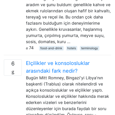
aradım ve şunu buldum: genellikle kahve ve
ekmek rulolarından oluşan hafif bir kahvaltı,
tereyağ ve reçel ile. Bu ondan çok daha
fazlasını bulduğum için deneyimlerime
aykırı. Genellikle kruvasanlar, haşlanmış
yumurta, çırpılmış yumurta, meyve suyu,
sosis, domates, kuru …
74
food-and-drink
hotels
terminology
Elçilikler ve konsolosluklar
6
arasındaki fark nedir?
Bugün Mitt Romney, Bingazi'yi Libya'nın
başkenti (Trablus) olarak nitelendirdi ve
açıkça konsolosluklar ve elçilikler yaptı.
Konsolosluklar ve elçilikler hakkında merak
ederken vizeleri ve benzerlerini
düzenleyenler için burada faydalı bir soru
olacağını düşündüm. Öyleyse, soru -