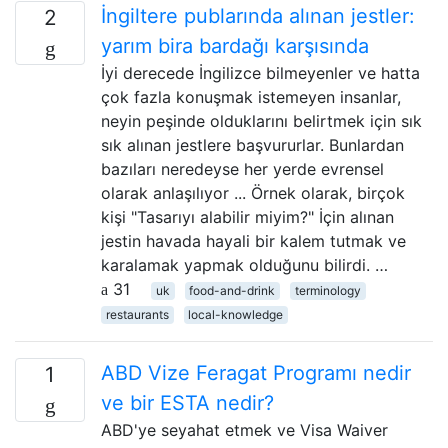
İngiltere publarında alınan jestler:
2
yarım bira bardağı karşısında
İyi derecede İngilizce bilmeyenler ve hatta
çok fazla konuşmak istemeyen insanlar,
neyin peşinde olduklarını belirtmek için sık
sık alınan jestlere başvururlar. Bunlardan
bazıları neredeyse her yerde evrensel
olarak anlaşılıyor ... Örnek olarak, birçok
kişi "Tasarıyı alabilir miyim?" İçin alınan
jestin havada hayali bir kalem tutmak ve
karalamak yapmak olduğunu bilirdi. …
31
uk
food-and-drink
terminology
restaurants
local-knowledge
ABD Vize Feragat Programı nedir
1
ve bir ESTA nedir?
ABD'ye seyahat etmek ve Visa Waiver