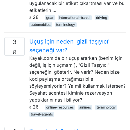
uygulanacak bir etiket çıkartması var ve bu
etiketlerin …
28
gear
international-travel
driving
automobiles
terminology
Uçuş için neden 'gizli taşıyıcı'
3
seçeneği var?
Kayak.com'da bir uçuş ararken (benim için
değil, iş için uçmam ), "Gizli Taşıyıcı"
seçeneğini gösterir. Ne verir? Neden bize
kod paylaşma ortağımızı bile
söyleyemiyorlar? Ya mil kullanmak istersen?
Seyahat acentesi kiminle rezervasyon
yaptıklarını nasıl biliyor?
26
online-resources
airlines
terminology
travel-agents