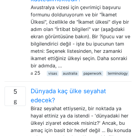
Avustralya vizesi için çevrimiçi başvuru
formunu dolduruyorum ve bir "İkamet
Ülkesi", özellikle de "İkamet ülkesi" diye bir
adım olan "İrtibat bilgileri" var (aşağıdaki
ekran görüntüsüne bakın). Bir ?ipucu var ve
bilgilendirici değil - işte bu ipucunun tam
metni: Seçenek listesinden, her zamanki
ikamet ettiğiniz ülkeyi seçin. Daha sonraki
bir adımda, …
25
visas
australia
paperwork
terminology
Dünyada kaç ülke seyahat
5
edecek?
Biraz seyahat ettiyseniz, bir noktada ya
hayal ettiniz ya da istendi - 'dünyadaki her
ülkeyi ziyaret edecek misiniz?' Ancak, bu
amaç için basit bir hedef değil ... Bu konuda