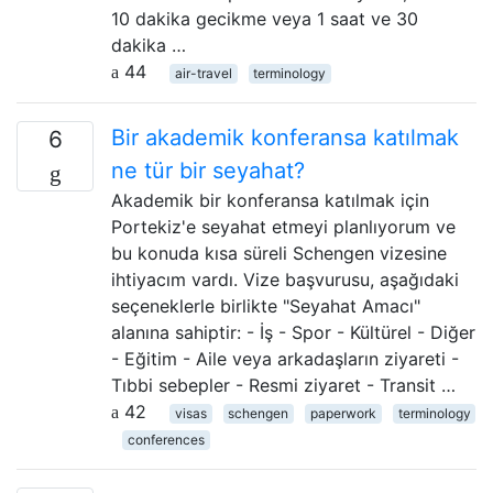
10 dakika gecikme veya 1 saat ve 30
dakika …
44
air-travel
terminology
Bir akademik konferansa katılmak
6
ne tür bir seyahat?
Akademik bir konferansa katılmak için
Portekiz'e seyahat etmeyi planlıyorum ve
bu konuda kısa süreli Schengen vizesine
ihtiyacım vardı. Vize başvurusu, aşağıdaki
seçeneklerle birlikte "Seyahat Amacı"
alanına sahiptir: - İş - Spor - Kültürel - Diğer
- Eğitim - Aile veya arkadaşların ziyareti -
Tıbbi sebepler - Resmi ziyaret - Transit …
42
visas
schengen
paperwork
terminology
conferences