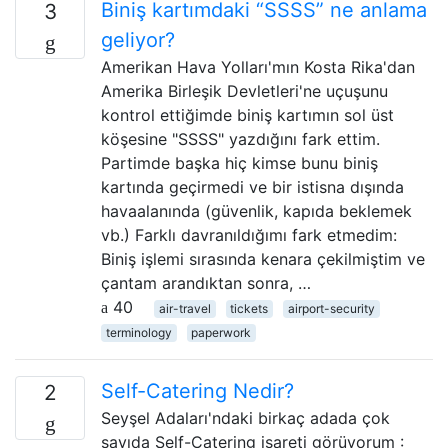
Biniş kartımdaki “SSSS” ne anlama
3
geliyor?
Amerikan Hava Yolları'mın Kosta Rika'dan
Amerika Birleşik Devletleri'ne uçuşunu
kontrol ettiğimde biniş kartımın sol üst
köşesine "SSSS" yazdığını fark ettim.
Partimde başka hiç kimse bunu biniş
kartında geçirmedi ve bir istisna dışında
havaalanında (güvenlik, kapıda beklemek
vb.) Farklı davranıldığımı fark etmedim:
Biniş işlemi sırasında kenara çekilmiştim ve
çantam arandıktan sonra, …
40
air-travel
tickets
airport-security
terminology
paperwork
Self-Catering Nedir?
2
Seyşel Adaları'ndaki birkaç adada çok
sayıda Self-Catering işareti görüyorum :