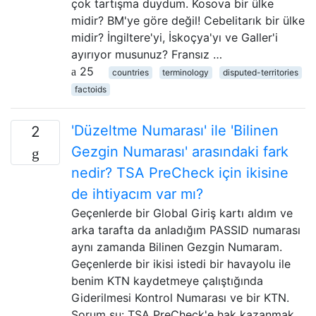
çok tartışma duydum. Kosova bir ülke
midir? BM'ye göre değil! Cebelitarık bir ülke
midir? İngiltere'yi, İskoçya'yı ve Galler'i
ayırıyor musunuz? Fransız …
25
countries
terminology
disputed-territories
factoids
'Düzeltme Numarası' ile 'Bilinen
2
Gezgin Numarası' arasındaki fark
nedir? TSA PreCheck için ikisine
de ihtiyacım var mı?
Geçenlerde bir Global Giriş kartı aldım ve
arka tarafta da anladığım PASSID numarası
aynı zamanda Bilinen Gezgin Numaram.
Geçenlerde bir ikisi istedi bir havayolu ile
benim KTN kaydetmeye çalıştığında
Giderilmesi Kontrol Numarası ve bir KTN.
Sorum şu: TSA PreCheck'e hak kazanmak