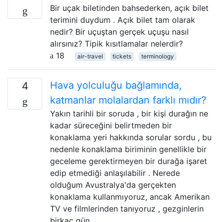
Bir uçak biletinden bahsederken, açık bilet
terimini duydum . Açık bilet tam olarak
nedir? Bir uçuştan gerçek uçuşu nasıl
alırsınız? Tipik kısıtlamalar nelerdir?
18
air-travel
tickets
terminology
Hava yolculuğu bağlamında,
4
katmanlar molalardan farklı mıdır?
Yakın tarihli bir soruda , bir kişi durağın ne
kadar süreceğini belirtmeden bir
konaklama yeri hakkında sorular sordu , bu
nedenle konaklama biriminin genellikle bir
geceleme gerektirmeyen bir durağa işaret
edip etmediği anlaşılabilir . Nerede
olduğum Avustralya'da gerçekten
konaklama kullanmıyoruz, ancak Amerikan
TV ve filmlerinden tanıyoruz , gezginlerin
birkaç gün …