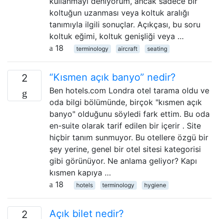
kullanmayı deniyorum, ancak sadece bir
koltuğun uzanması veya koltuk aralığı
tanımıyla ilgili sonuçlar. Açıkçası, bu soru
koltuk eğimi, koltuk genişliği veya …
18
terminology
aircraft
seating
“Kısmen açık banyo” nedir?
2
Ben hotels.com Londra otel tarama oldu ve
oda bilgi bölümünde, birçok "kısmen açık
banyo" olduğunu söyledi fark ettim. Bu oda
en-suite olarak tarif edilen bir içerir . Site
hiçbir tanım sunmuyor. Bu otellere özgü bir
şey yerine, genel bir otel sitesi kategorisi
gibi görünüyor. Ne anlama geliyor? Kapı
kısmen kapıya …
18
hotels
terminology
hygiene
Açık bilet nedir?
2