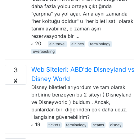
daha fazla yolcu ortaya çıktığında
"çarpma" ya yol açar. Ama aynı zamanda
"her koltuğu doldur" u "her bileti sat" olarak
tanımlayabiliriz, o zaman aşırı
rezervasyonda bir …
20
air-travel
airlines
terminology
overbooking
Web Siteleri: ABD'de Disneyland vs
3
Disney World
Disney biletleri arıyordum ve tam olarak
birbirine benzeyen bu 2 siteyi ( Disneyland
ve Disneyworld ) buldum . Ancak,
bunlardan biri diğerinden çok daha ucuz.
Hangisine güvenebilirim?
19
tickets
terminology
scams
disney