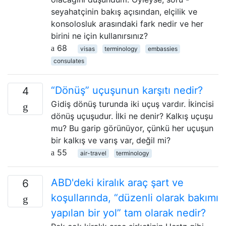
seyahatçinin bakış açısından, elçilik ve
konsolosluk arasındaki fark nedir ve her
birini ne için kullanırsınız?
68
visas
terminology
embassies
consulates
“Dönüş” uçuşunun karşıtı nedir?
4
Gidiş dönüş turunda iki uçuş vardır. İkincisi
dönüş uçuşudur. İlki ne denir? Kalkış uçuşu
mu? Bu garip görünüyor, çünkü her uçuşun
bir kalkış ve varış var, değil mi?
55
air-travel
terminology
ABD'deki kiralık araç şart ve
6
koşullarında, “düzenli olarak bakımı
yapılan bir yol” tam olarak nedir?