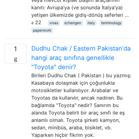
kanıtı: Avrupa’ya (ve sonunda İtalya’ya)
yetişen ülkemizde gidiş-dönüş seferleri …
22
visas
schengen
italy
terminology
paperwork
Dudhu Chak / Eastern Pakistan'da
1
hangi araç sınıfına genellikle
"Toyota" denir?
Birileri Dudhu Chak ( Pakistan ) bu yazmış:
Kasabaya dolaşmak için çoğunlukla
motosikletler kullanılıyor. Arabalar ve
Toyotas da kullanılır, ancak nadiren. Bu
bağlamda "Toyota" nedir? Sanırım bu
alanda Toyota belirli bir araç sınıfı ile eş
anlamlı olmalı. Toyota şirketi kamyon,
sedan, minibüs, araba, bisiklet, vb.
Yaparken hiçbir fikrim yok.