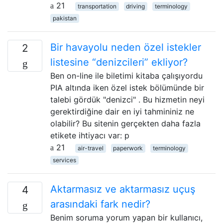
21
transportation
driving
terminology
pakistan
Bir havayolu neden özel istekler
2
listesine “denizcileri” ekliyor?
Ben on-line ile biletimi kitaba çalışıyordu
PIA altında iken özel istek bölümünde bir
talebi gördük "denizci" . Bu hizmetin neyi
gerektirdiğine dair en iyi tahmininiz ne
olabilir? Bu sitenin gerçekten daha fazla
etikete ihtiyacı var: p
21
air-travel
paperwork
terminology
services
Aktarmasız ve aktarmasız uçuş
4
arasındaki fark nedir?
Benim soruma yorum yapan bir kullanıcı,