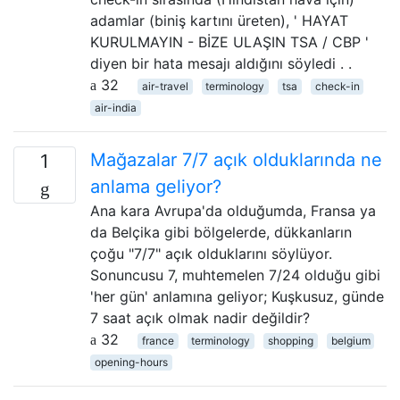
adamlar (biniş kartını üreten), ' HAYAT
KURULMAYIN - BİZE ULAŞIN TSA / CBP '
diyen bir hata mesajı aldığını söyledi . .
32
air-travel
terminology
tsa
check-in
air-india
Mağazalar 7/7 açık olduklarında ne
1
anlama geliyor?
Ana kara Avrupa'da olduğumda, Fransa ya
da Belçika gibi bölgelerde, dükkanların
çoğu "7/7" açık olduklarını söylüyor.
Sonuncusu 7, muhtemelen 7/24 olduğu gibi
'her gün' anlamına geliyor; Kuşkusuz, günde
7 saat açık olmak nadir değildir?
32
france
terminology
shopping
belgium
opening-hours