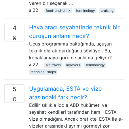
veren bir seçenek …
22
food-and-drink
terminology
cruising
Hava aracı seyahatinde teknik bir
4
duruşun anlamı nedir?
Uçuş programıma baktığımda, uçuşun
teknik olarak durduğunu söylüyor. Bu,
konaklamaya göre ne anlama geliyor?
22
air-travel
layovers
terminology
technical-stops
Uygulamada, ESTA ve vize
5
arasındaki fark nedir?
Edilir sıklıkla iddia ABD hükümeti ve
seyahat kendileri tarafından hem - ESTA
vize olmadığını. Ancak pratikte, ESTA ile e-
vizeler arasındaki ayrımı görmeyi zor