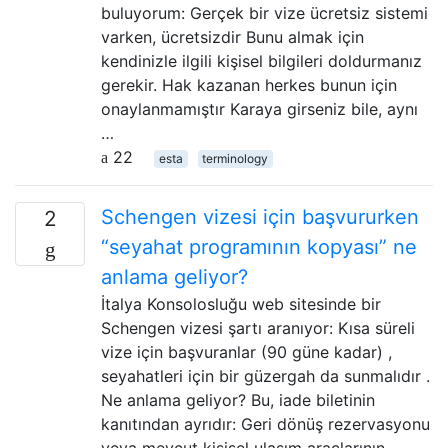
buluyorum: Gerçek bir vize ücretsiz sistemi
varken, ücretsizdir Bunu almak için
kendinizle ilgili kişisel bilgileri doldurmanız
gerekir. Hak kazanan herkes bunun için
onaylanmamıştır Karaya girseniz bile, aynı
…
22
esta
terminology
Schengen vizesi için başvururken
2
“seyahat programının kopyası” ne
anlama geliyor?
İtalya Konsolosluğu web sitesinde bir
Schengen vizesi şartı aranıyor: Kısa süreli
vize için başvuranlar (90 güne kadar) ,
seyahatleri için bir güzergah da sunmalıdır .
Ne anlama geliyor? Bu, iade biletinin
kanıtından ayrıdır: Geri dönüş rezervasyonu
veya mevcut kişisel ulaşım araçlarının