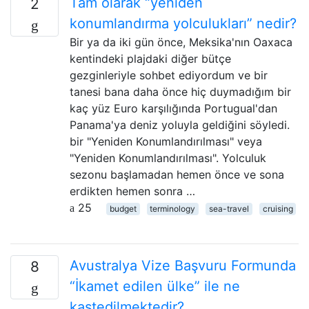
Tam olarak “yeniden
2
konumlandırma yolculukları” nedir?
Bir ya da iki gün önce, Meksika'nın Oaxaca
kentindeki plajdaki diğer bütçe
gezginleriyle sohbet ediyordum ve bir
tanesi bana daha önce hiç duymadığım bir
kaç yüz Euro karşılığında Portugual'dan
Panama'ya deniz yoluyla geldiğini söyledi.
bir "Yeniden Konumlandırılması" veya
"Yeniden Konumlandırılması". Yolculuk
sezonu başlamadan hemen önce ve sona
erdikten hemen sonra …
25
budget
terminology
sea-travel
cruising
Avustralya Vize Başvuru Formunda
8
“İkamet edilen ülke” ile ne
kastedilmektedir?