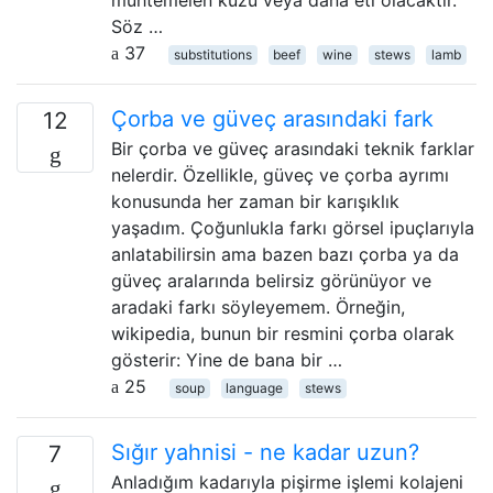
muhtemelen kuzu veya dana eti olacaktır.
Söz …
37
substitutions
beef
wine
stews
lamb
Çorba ve güveç arasındaki fark
12
Bir çorba ve güveç arasındaki teknik farklar
nelerdir. Özellikle, güveç ve çorba ayrımı
konusunda her zaman bir karışıklık
yaşadım. Çoğunlukla farkı görsel ipuçlarıyla
anlatabilirsin ama bazen bazı çorba ya da
güveç aralarında belirsiz görünüyor ve
aradaki farkı söyleyemem. Örneğin,
wikipedia, bunun bir resmini çorba olarak
gösterir: Yine de bana bir …
25
soup
language
stews
Sığır yahnisi - ne kadar uzun?
7
Anladığım kadarıyla pişirme işlemi kolajeni