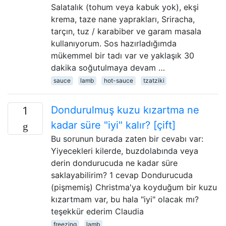
Salatalık (tohum veya kabuk yok), ekşi
krema, taze nane yaprakları, Sriracha,
tarçın, tuz / karabiber ve garam masala
kullanıyorum. Sos hazırladığımda
mükemmel bir tadı var ve yaklaşık 30
dakika soğutulmaya devam …
sauce
lamb
hot-sauce
tzatziki
Dondurulmuş kuzu kızartma ne
1
kadar süre "iyi" kalır? [çift]
Bu sorunun burada zaten bir cevabı var:
Yiyecekleri kilerde, buzdolabında veya
derin dondurucuda ne kadar süre
saklayabilirim? 1 cevap Dondurucuda
(pişmemiş) Christma'ya koyduğum bir kuzu
kızartmam var, bu hala "iyi" olacak mı?
teşekkür ederim Claudia
freezing
lamb