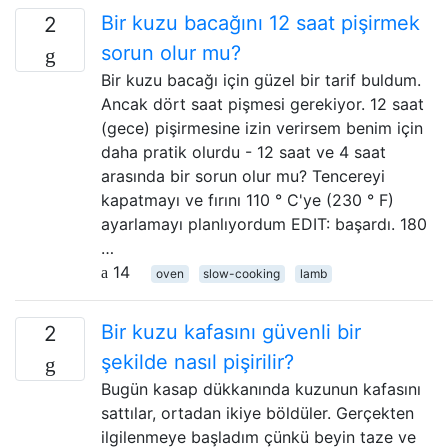
Bir kuzu bacağını 12 saat pişirmek
2
sorun olur mu?
Bir kuzu bacağı için güzel bir tarif buldum.
Ancak dört saat pişmesi gerekiyor. 12 saat
(gece) pişirmesine izin verirsem benim için
daha pratik olurdu - 12 saat ve 4 saat
arasında bir sorun olur mu? Tencereyi
kapatmayı ve fırını 110 ° C'ye (230 ° F)
ayarlamayı planlıyordum EDIT: başardı. 180
…
14
oven
slow-cooking
lamb
Bir kuzu kafasını güvenli bir
2
şekilde nasıl pişirilir?
Bugün kasap dükkanında kuzunun kafasını
sattılar, ortadan ikiye böldüler. Gerçekten
ilgilenmeye başladım çünkü beyin taze ve