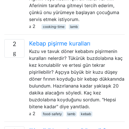
Aferinim tarafına gitmeyi tercih ederim,
çünkü onu yürümeye başlayan çocuğuma
servis etmek istiyorum.
2
cooking-time
lamb
Kebap pişirme kuralları
2
Kuzu ve tavuk döner kebabını pişirmenin
kuralları nelerdir? Tükürük buzdolabına kaç
kez konulabilir ve ertesi gün tekrar
pişirilebilir? Aşçıya büyük bir kuzu düşey
döner fırının koyduğu bir kebap dükkanında
bulundum. Hazırlanana kadar yaklaşık 20
dakika alacağını söyledi. Kaç kez
buzdolabına koyduğunu sordum. "Hepsi
bitene kadar" diye yanıtladı.
2
food-safety
lamb
kebab