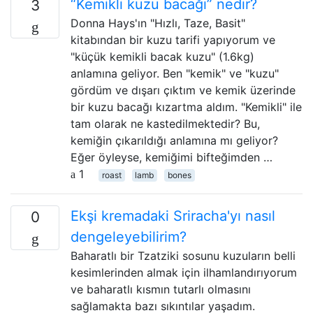
“Kemikli kuzu bacağı” nedir?
3
Donna Hays'ın "Hızlı, Taze, Basit"
kitabından bir kuzu tarifi yapıyorum ve
"küçük kemikli bacak kuzu" (1.6kg)
anlamına geliyor. Ben "kemik" ve "kuzu"
gördüm ve dışarı çıktım ve kemik üzerinde
bir kuzu bacağı kızartma aldım. "Kemikli" ile
tam olarak ne kastedilmektedir? Bu,
kemiğin çıkarıldığı anlamına mı geliyor?
Eğer öyleyse, kemiğimi bifteğimden …
1
roast
lamb
bones
Ekşi kremadaki Sriracha'yı nasıl
0
dengeleyebilirim?
Baharatlı bir Tzatziki sosunu kuzuların belli
kesimlerinden almak için ilhamlandırıyorum
ve baharatlı kısmın tutarlı olmasını
sağlamakta bazı sıkıntılar yaşadım.