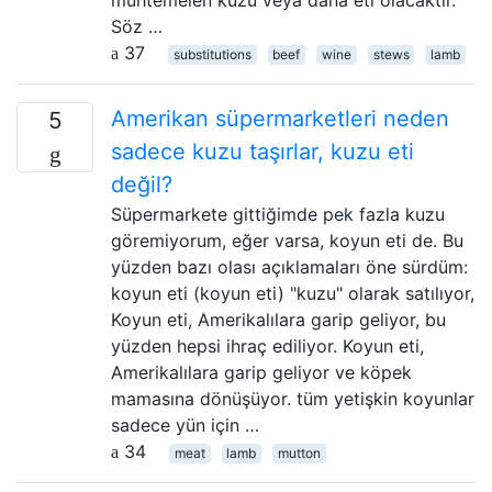
muhtemelen kuzu veya dana eti olacaktır.
Söz …
37
substitutions
beef
wine
stews
lamb
Amerikan süpermarketleri neden
5
sadece kuzu taşırlar, kuzu eti
değil?
Süpermarkete gittiğimde pek fazla kuzu
göremiyorum, eğer varsa, koyun eti de. Bu
yüzden bazı olası açıklamaları öne sürdüm:
koyun eti (koyun eti) "kuzu" olarak satılıyor,
Koyun eti, Amerikalılara garip geliyor, bu
yüzden hepsi ihraç ediliyor. Koyun eti,
Amerikalılara garip geliyor ve köpek
mamasına dönüşüyor. tüm yetişkin koyunlar
sadece yün için …
34
meat
lamb
mutton