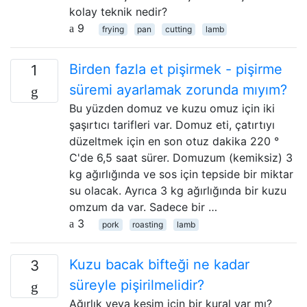
kolay teknik nedir?
9
frying
pan
cutting
lamb
Birden fazla et pişirmek - pişirme
1
süremi ayarlamak zorunda mıyım?
Bu yüzden domuz ve kuzu omuz için iki
şaşırtıcı tarifleri var. Domuz eti, çatırtıyı
düzeltmek için en son otuz dakika 220 °
C'de 6,5 saat sürer. Domuzum (kemiksiz) 3
kg ağırlığında ve sos için tepside bir miktar
su olacak. Ayrıca 3 kg ağırlığında bir kuzu
omzum da var. Sadece bir …
3
pork
roasting
lamb
Kuzu bacak bifteği ne kadar
3
süreyle pişirilmelidir?
Ağırlık veya kesim için bir kural var mı?