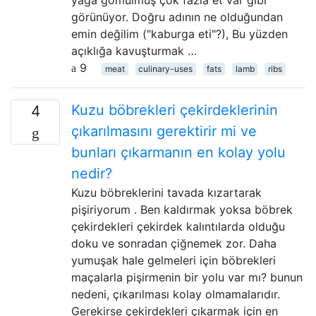
yağa gömülmüş çok fazla et var gibi
görünüyor. Doğru adının ne olduğundan
emin değilim ("kaburga eti"?), Bu yüzden
açıklığa kavuşturmak …
9
meat
culinary-uses
fats
lamb
ribs
Kuzu böbrekleri çekirdeklerinin
4
çıkarılmasını gerektirir mi ve
bunları çıkarmanın en kolay yolu
nedir?
Kuzu böbreklerini tavada kızartarak
pişiriyorum . Ben kaldırmak yoksa böbrek
çekirdekleri çekirdek kalıntılarda olduğu
doku ve sonradan çiğnemek zor. Daha
yumuşak hale gelmeleri için böbrekleri
maçalarla pişirmenin bir yolu var mı? bunun
nedeni, çıkarılması kolay olmamalarıdır.
Gerekirse çekirdekleri çıkarmak için en