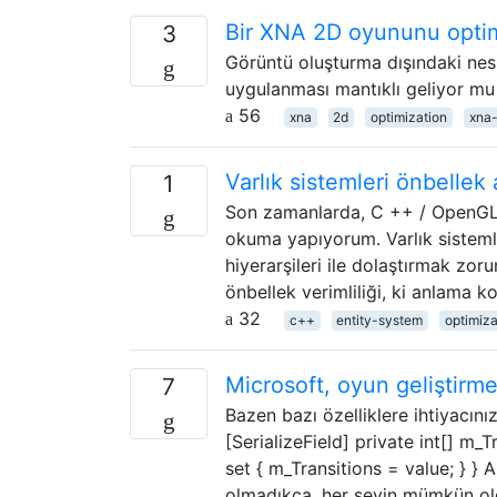
Bir XNA 2D oyununu opti
3
Görüntü oluşturma dışındaki nesn
uygulanması mantıklı geliyor m
56
xna
2d
optimization
xna
Varlık sistemleri önbellek 
1
Son zamanlarda, C ++ / OpenGL 
okuma yapıyorum. Varlık sistemle
hiyerarşileri ile dolaştırmak zoru
önbellek verimliliği, ki anlama k
32
c++
entity-system
optimiza
Microsoft, oyun geliştirme
7
Bazen bazı özelliklere ihtiyacınız
[SerializeField] private int[] m_T
set { m_Transitions = value; } }
olmadıkça, her şeyin mümkün ol