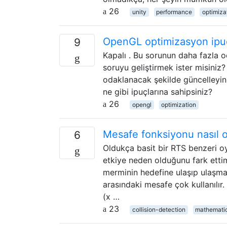
26
unity
performance
optimiza
OpenGL optimizasyon ipuçl
9
Kapalı . Bu sorunun daha fazla 
soruyu geliştirmek ister misiniz
odaklanacak şekilde güncelleyin 
ne gibi ipuçlarına sahipsiniz?
26
opengl
optimization
Mesafe fonksiyonu nasıl o
6
Oldukça basit bir RTS benzeri o
etkiye neden olduğunu fark ettim
merminin hedefine ulaşıp ulaşmad
arasındaki mesafe çok kullanılır.
(x …
23
collision-detection
mathemati