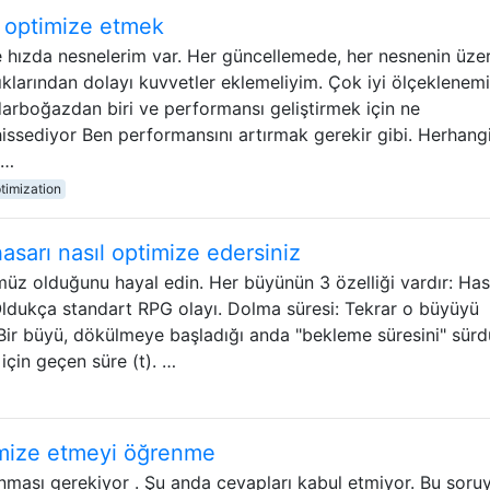
ı optimize etmek
ve hızda nesnelerim var. Her güncellemede, her nesnenin üze
lıklarından dolayı kuvvetler eklemeliyim. Çok iyi ölçeklenemi
rboğazdan biri ve performansı geliştirmek için ne
ssediyor Ben performansını artırmak gerekir gibi. Herhangi
 …
timization
asarı nasıl optimize edersiniz
üz olduğunu hayal edin. Her büyünün 3 özelliği vardır: Has
Oldukça standart RPG olayı. Dolma süresi: Tekrar o büyüyü
ir büyü, dökülmeye başladığı anda "bekleme süresini" sürdü
için geçen süre (t). …
timize etmeyi öğrenme
nması gerekiyor . Şu anda cevapları kabul etmiyor. Bu soru