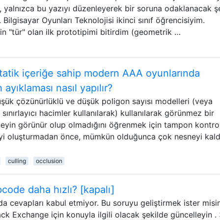
u, yalnızca bu yazıyı düzenleyerek bir soruna odaklanacak ş
 Bilgisayar Oyunları Teknolojisi ikinci sınıf öğrencisiyim.
n "tür" olan ilk prototipimi bitirdim (geometrik …
statik içeriğe sahip modern AAA oyunlarında
 ayıklaması nasıl yapılır?
 düşük çözünürlüklü ve düşük poligon sayısı modelleri (veya
 sınırlayıcı hacimler kullanılarak) kullanılarak görünmez bir
neyin görünür olup olmadığını öğrenmek için tampon kontro
neyi oluşturmadan önce, mümkün olduğunca çok nesneyi kal
culling
occlusion
ode daha hızlı? [kapalı]
da cevapları kabul etmiyor. Bu soruyu geliştirmek ister misi
Exchange için konuyla ilgili olacak şekilde güncelleyin . 3