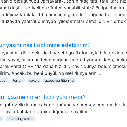
sahip olduğunuzu varsayarak, son birkaç tatlı tatlı kare hız
ngi düşük seviyeli çözümleri sunabilirsiniz? Bu ipuçlarının
uladığınız kritik kod bölümü için geçerli olduğunu belirtmed
düzeyde yapısal olmayan iyileştirmeler olmalıdır. Bir örnek
nyasını nasıl optimize edebilirim?
larını, dört çekirdekli ve etli grafik kartıyla bile gezinme
'ın yavaşlığının neden olduğunu farz ediyorum: Java, meka
arak yerel C ++ 'da daha hızlıdır. Zayıf dünya bölümlemesi.
ilirim. Ancak, bu beni büyük voksel dünyalarını …
ation
terrain
voxels
space-partitioning
mini çözmenin en hızlı yolu nedir?
height özelliklerine sahip olduğunu ve merkezlerini merkezle
ırlayıcı kutuların dönmediğini varsayalım.
on
bounding-boxes