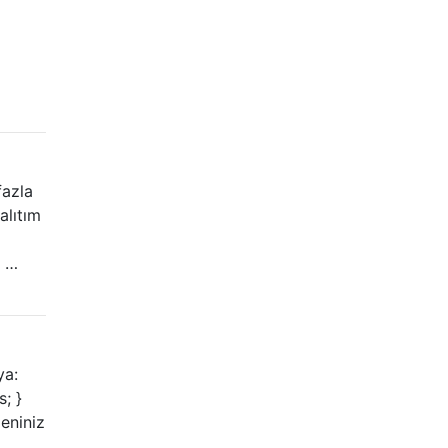
fazla
alıtım
n …
ya:
s; }
deniniz