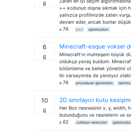
Zaten en iyi seçim algoritmasına 
++ kodunun dışına sıkmak için ha
yalnızca profilinizde zaten vurg
devam eder, ancak bunlar düşük 
79
c++
optimization
Minecraft-esque voksel dü
6
Minecraft'ın muhteşem büyük dünya
oldukça yavaş buldum. Minecraft
bölümleme ve bellek yönetimi ol
iki varsayımda da yanılıyor olab
76
procedural-generation
optimiz
2D sınırlayıcı kutu kesişi
10
Her Box nesnesinin x, y, width, 
bulunduğunu ve nesnelerin ve sın
62
collision-detection
optimizati