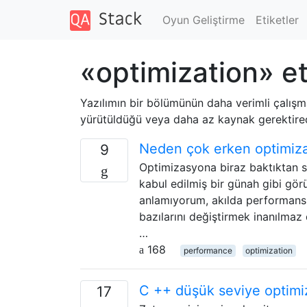
Oyun Geliştirme
Etiketler
«optimization» et
Yazılımın bir bölümünün daha verimli çalışm
yürütüldüğü veya daha az kaynak gerektirec
Neden çok erken optimiz
9
Optimizasyona biraz baktıktan s
kabul edilmiş bir günah gibi gö
anlamıyorum, akılda performans i
bazılarını değiştirmek inanılma
…
168
performance
optimization
C ++ düşük seviye optimiz
17