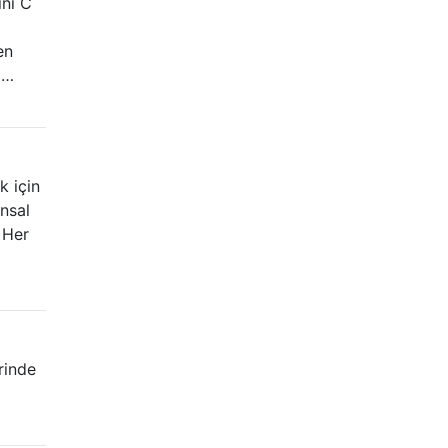
ını C
en
 …
k için
nsal
 Her
rinde