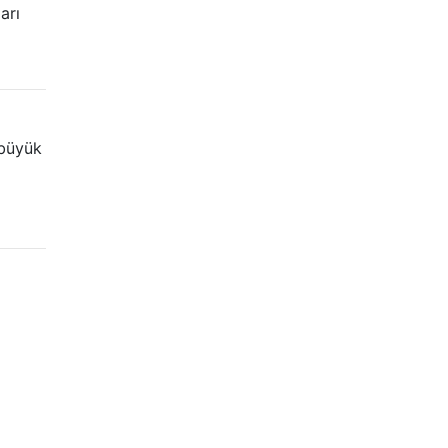
arı
 büyük