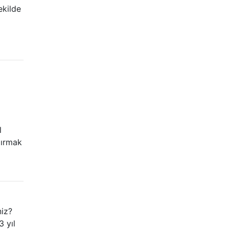
ekilde
l
dırmak
niz?
 yıl