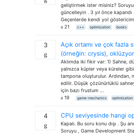
geliştirmek ister misiniz? Soruy
güncelleyin . 3 yıl önce kapandı .
Geçenlerde kendi yol göstericimi
21
c++
optimization
books
Açık ortamı ve çok fazla 
3
(örneğin: crysis), oklüzyon
Aklımda iki fikir var: 1) Sahne,
yalnızca küpler veya küreler gibi
tampona oluşturulur. Ardından, 
edilir. Düşük çözünürlüklü sah
için bazı frustum …
19
game-mechanics
optimization
CPU seviyesinde hangi opc
4
Kapalı. Bu soru konu dışı . Şu an
Soruyu , Game Development Stack 