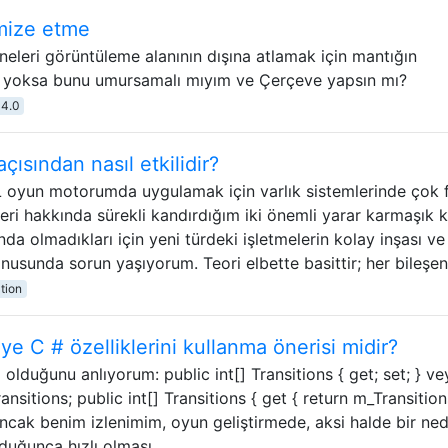
mize etme
eleri görüntüleme alanının dışına atlamak için mantığın
u yoksa bunu umursamalı mıyım ve Çerçeve yapsın mı?
-4.0
açısından nasıl etkilidir?
oyun motorumda uygulamak için varlık sistemlerinde çok 
ri hakkında sürekli kandırdığım iki önemli yarar karmaşık k
nda olmadıkları için yeni türdeki işletmelerin kolay inşası ve
onusunda sorun yaşıyorum. Teori elbette basittir; her bileşe
tion
ye C # özelliklerini kullanma önerisi midir?
 olduğunu anlıyorum: public int[] Transitions { get; set; } ve
ransitions; public int[] Transitions { get { return m_Transition
 Ancak benim izlenimim, oyun geliştirmede, aksi halde bir ne
duğunca hızlı olması …