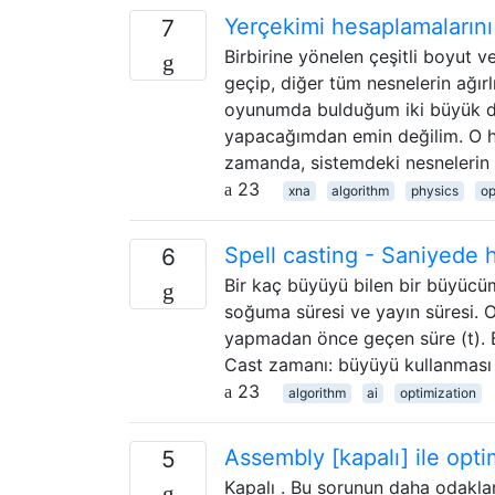
Yerçekimi hesaplamaların
7
Birbirine yönelen çeşitli boyut 
geçip, diğer tüm nesnelerin ağır
oyunumda bulduğum iki büyük da
yapacağımdan emin değilim. O hi
zamanda, sistemdeki nesnelerin
23
xna
algorithm
physics
op
Spell casting - Saniyede h
6
Bir kaç büyüyü bilen bir büyücüm
soğuma süresi ve yayın süresi. 
yapmadan önce geçen süre (t). B
Cast zamanı: büyüyü kullanması 
23
algorithm
ai
optimization
Assembly [kapalı] ile op
5
Kapalı . Bu sorunun daha odakla