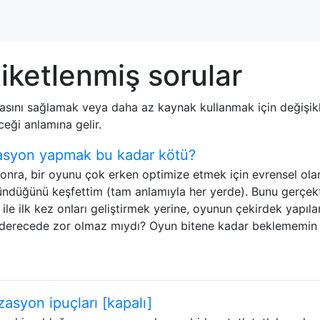
iketlenmiş sorular
asını sağlamak veya daha az kaynak kullanmak için değişikli
eği anlamına gelir.
asyon yapmak bu kadar kötü?
onra, bir oyunu çok erken optimize etmek için evrensel ola
ründüğünü keşfettim (tam anlamıyla her yerde). Bunu gerçek
le ilk kez onları geliştirmek yerine, oyunun çekirdek yapılar
z derecede zor olmaz mıydı? Oyun bitene kadar beklememin 
asyon ipuçları [kapalı]