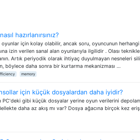
asıl hazırlanırsınız?
 oyunlar için kolay olabilir, ancak soru, oyuncunun herhangi
 izin verilen sanal alan oyunlarıyla ilgilidir . Olası teknikle
anın. Artık periyodik olarak ihtiyaç duyulmayan nesneleri sili
rın, böylece daha sonra bir kurtarma mekanizması …
ficiency
memory
ollar için küçük dosyalardan daha iyidir?
en PC'deki gibi küçük dosyalar yerine oyun verilerini depola
 Bellekte daha az akış mı var? Dosya ağacına birçok kez eri