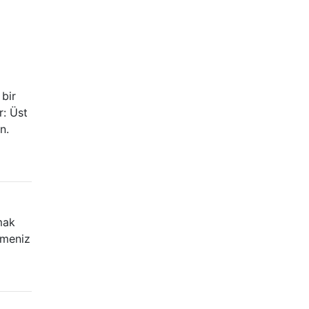
 bir
r: Üst
n.
mak
şmeniz