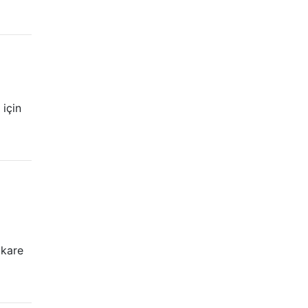
 için
 kare