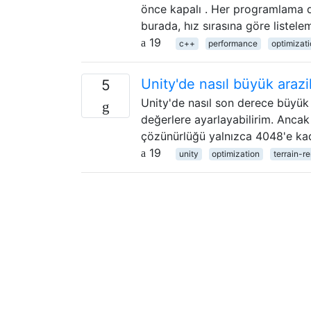
önce kapalı . Her programlama di
burada, hız sırasına göre listele
19
c++
performance
optimizat
Unity'de nasıl büyük arazi
5
Unity'de nasıl son derece büyük 
değerlere ayarlayabilirim. Ancak
çözünürlüğü yalnızca 4048'e kada
19
unity
optimization
terrain-r