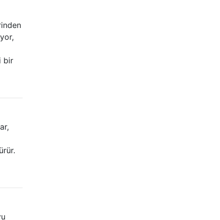
rinden
yor,
 bir
ar,
rür.
yu