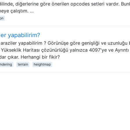
linde, diğerlerine göre önerilen opcodes setleri vardır. Bunl
meye çalıştım. …
ion
ler yapabilirim?
araziler yapabilirim ? Görünüşe göre genişliği ve uzunluğu
 Yükseklik Haritası çözünürlüğü yalnızca 4097'ye ve Ayrıntı
r çıkar. Herhangi bir fikir?
endering
terrain
heightmap