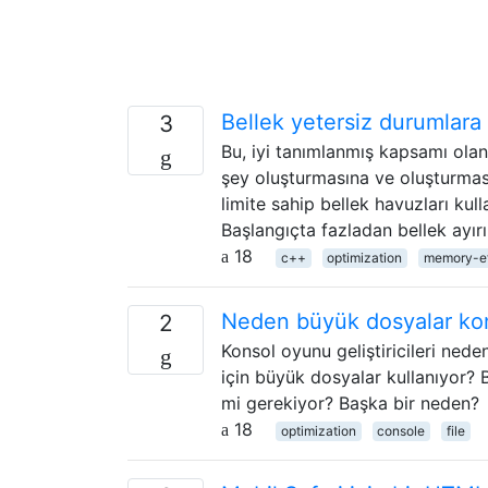
Bellek yetersiz durumlara n
3
Bu, iyi tanımlanmış kapsamı olan
şey oluşturmasına ve oluşturmasına
limite sahip bellek havuzları kull
Başlangıçta fazladan bellek ayı
18
c++
optimization
memory-ef
Neden büyük dosyalar kons
2
Konsol oyunu geliştiricileri ned
için büyük dosyalar kullanıyor?
mi gerekiyor? Başka bir neden?
18
optimization
console
file