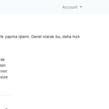
Account
k yapma işlemi. Genel olarak bu, daha hızlı
rak
ten
ının
size