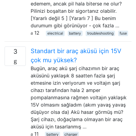
edemem, ancak pil hala biterse ne olur?
Pilinizi boşaltan bir sigortanız olabilir.
[Yararlı değil 5 ] [Yararlı 7 ] Bu benim
durumum gibi görünüyor - çok fazla …
12
electrical
battery
troubleshooting
fuse
Standart bir araç aküsü için 15V
3
çok mu yüksek?
Bugün, araç akü şarj cihazımın bir araç
aküsünü yaklaşık 8 saatten fazla şarj
etmesine izin veriyorum ve voltajın şarj
cihazı tarafından hala 2 amper
pompalanmasına rağmen voltajın yaklaşık
15V olmasını sağladım (akım yavaş yavaş
düşüyor olsa da) Akü hasar görmüş mü?
Şarj cihazı, doğaçlama olmayan bir araç
aküsü için tasarlanmış …
11
battery
charger