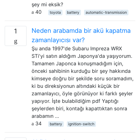
şey mi eksik?
40
toyota
battery
automatic-transmission
Neden arabamda bir akü kapatma
1
zamanlayıcısı var?
Şu anda 1997'de Subaru Impreza WRX
STi'yi satın aldığım Japonya'da yaşıyorum.
Tamamen Japonca konuşmadığım için,
önceki sahibinin kurduğu bir şey hakkında
kimseye doğru bir şekilde soru soramadım,
ki bu direksiyonun altındaki küçük bir
zamanlayıcı, öyle görünüyor ki farklı şeyler
yapıyor. İşte bulabildiğim pdf Yaptığı
şeylerden biri, kontağı kapattıktan sonra
arabamın …
34
battery
ignition-switch