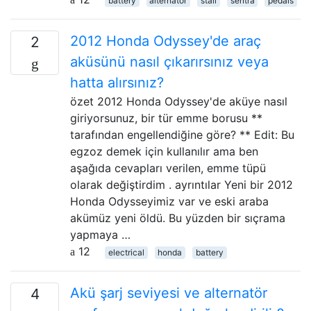
battery
alternator
stall
sentra
pedals
2012 Honda Odyssey'de araç
2
aküsünü nasıl çıkarırsınız veya
hatta alırsınız?
özet 2012 Honda Odyssey'de aküye nasıl
giriyorsunuz, bir tür emme borusu **
tarafından engellendiğine göre? ** Edit: Bu
egzoz demek için kullanılır ama ben
aşağıda cevapları verilen, emme tüpü
olarak değiştirdim . ayrıntılar Yeni bir 2012
Honda Odysseyimiz var ve eski araba
akümüz yeni öldü. Bu yüzden bir sıçrama
yapmaya …
12
electrical
honda
battery
Akü şarj seviyesi ve alternatör
4