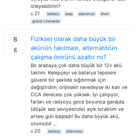
izleyebilirim?
21
battery
jeep
electrical
short
grand-cherokee
Fiziksel olarak daha büyük bir
8
akünün takılması, alternatörün
çalışma ömrünü azaltır mı?
Bir arabaya çok daha büyük bir 12v akü
taktım. Kelepçeyi ve batarya tepsisini
güvenli bir şekilde sığdırmak için
değiştirdim, orijinalin neredeyse iki katı ve
CCA derecesi çok yüksek. İyi çalışıyor,
farları ve radyoyu gece boyunca garajda
(düşük ses seviyesinde) açık bıraktım ve
ertesi gün başladı! Bu daha büyük akü,
otomobil …
20
battery
alternator