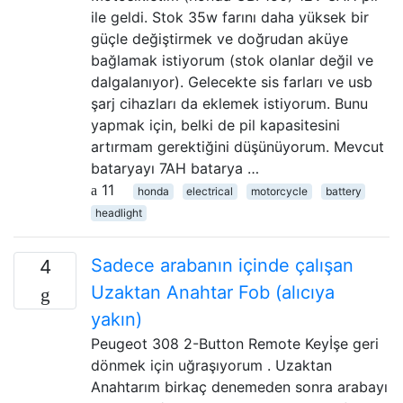
ile geldi. Stok 35w farını daha yüksek bir
güçle değiştirmek ve doğrudan aküye
bağlamak istiyorum (stok olanlar değil ve
dalgalanıyor). Gelecekte sis farları ve usb
şarj cihazları da eklemek istiyorum. Bunu
yapmak için, belki de pil kapasitesini
artırmam gerektiğini düşünüyorum. Mevcut
bataryayı 7AH batarya …
11
honda
electrical
motorcycle
battery
headlight
Sadece arabanın içinde çalışan
4
Uzaktan Anahtar Fob (alıcıya
yakın)
Peugeot 308 2-Button Remote Keyİşe geri
dönmek için uğraşıyorum . Uzaktan
Anahtarım birkaç denemeden sonra arabayı