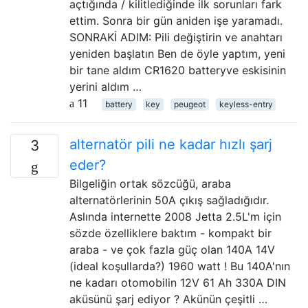
açtığında / kilitlediğinde ilk sorunları fark
ettim. Sonra bir gün aniden işe yaramadı.
SONRAKİ ADIM: Pili değiştirin ve anahtarı
yeniden başlatın Ben de öyle yaptım, yeni
bir tane aldım CR1620 batteryve eskisinin
yerini aldım …
11
battery
key
peugeot
keyless-entry
alternatör pili ne kadar hızlı şarj
3
eder?
Bilgeliğin ortak sözcüğü, araba
alternatörlerinin 50A çıkış sağladığıdır.
Aslında internette 2008 Jetta 2.5L'm için
sözde özelliklere baktım - kompakt bir
araba - ve çok fazla güç olan 140A 14V
(ideal koşullarda?) 1960 watt ! Bu 140A'nın
ne kadarı otomobilin 12V 61 Ah 330A DIN
aküsünü şarj ediyor ? Akünün çeşitli …