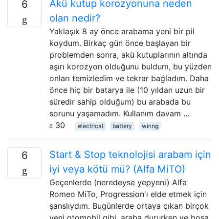
Akü kutup korozyonuna neden
6
olan nedir?
Yaklaşık 8 ay önce arabama yeni bir pil
koydum. Birkaç gün önce başlayan bir
problemden sonra, akü kutuplarının altında
aşırı korozyon olduğunu buldum, bu yüzden
onları temizledim ve tekrar bağladım. Daha
önce hiç bir batarya ile (10 yıldan uzun bir
süredir sahip olduğum) bu arabada bu
sorunu yaşamadım. Kullanım davam …
30
electrical
battery
wiring
Start & Stop teknolojisi arabam için
6
iyi veya kötü mü? (Alfa MiTO)
Geçenlerde (neredeyse yepyeni) Alfa
Romeo MiTo, Progression'ı elde etmek için
şanslıydım. Bugünlerde ortaya çıkan birçok
yeni otomobil gibi, araba dururken ve boşa