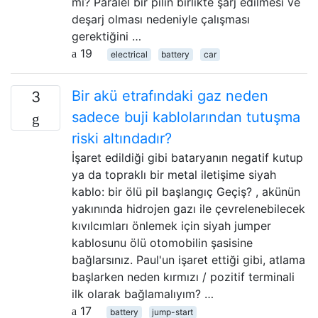
mı? Paralel bir pilin birlikte şarj edilmesi ve
deşarj olması nedeniyle çalışması
gerektiğini …
19
electrical
battery
car
Bir akü etrafındaki gaz neden
3
sadece buji kablolarından tutuşma
riski altındadır?
İşaret edildiği gibi bataryanın negatif kutup
ya da topraklı bir metal iletişime siyah
kablo: bir ölü pil başlangıç Geçiş? , akünün
yakınında hidrojen gazı ile çevrelenebilecek
kıvılcımları önlemek için siyah jumper
kablosunu ölü otomobilin şasisine
bağlarsınız. Paul'un işaret ettiği gibi, atlama
başlarken neden kırmızı / pozitif terminali
ilk olarak bağlamalıyım? …
17
battery
jump-start