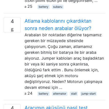
55Ah pilimi 60Ah pil ile değiştirirsem, …
25
battery
subaru
Atlama kablolarını çıkardıktan
4
sonra neden arabalar ölüyor?
Arabaları bir noktadan diğerine taşımamız
gereken bir müzayede sitesinde
çalışıyorum. Çoğu zaman, atlamamız
gereken bitmiş bir batarya ile bir araba
alıyoruz. Jumper kabloları araç başladıktan
bir veya iki saniye sonra çıkarılırsa,
öldüğünü fark ettim . Bunu önlemek için,
aküyü şarj etmek için motoru
değiştiriyoruz. Neden? Motorun çalışmaya
devam etmesi için …
24
battery
alternator
stall
jump-start
Aracımın aküsünü nasıl test
4