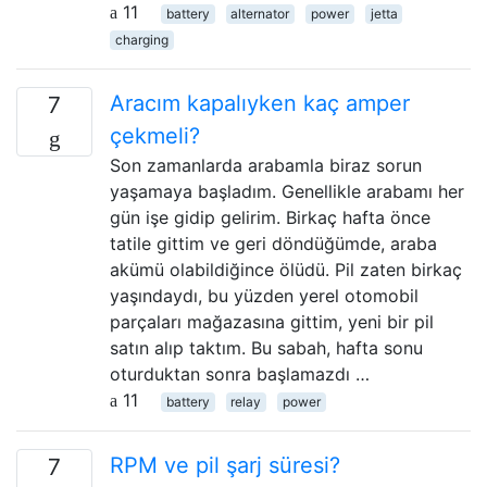
11
battery
alternator
power
jetta
charging
Aracım kapalıyken kaç amper
7
çekmeli?
Son zamanlarda arabamla biraz sorun
yaşamaya başladım. Genellikle arabamı her
gün işe gidip gelirim. Birkaç hafta önce
tatile gittim ve geri döndüğümde, araba
akümü olabildiğince ölüdü. Pil zaten birkaç
yaşındaydı, bu yüzden yerel otomobil
parçaları mağazasına gittim, yeni bir pil
satın alıp taktım. Bu sabah, hafta sonu
oturduktan sonra başlamazdı …
11
battery
relay
power
RPM ve pil şarj süresi?
7