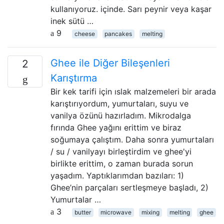
kullanıyoruz. içinde. Sarı peynir veya kaşar
inek sütü …
9
cheese
pancakes
melting
Ghee ile Diğer Bileşenleri
2
Karıştırma
Bir kek tarifi için ıslak malzemeleri bir arada
karıştırıyordum, yumurtaları, suyu ve
vanilya özünü hazırladım. Mikrodalga
fırında Ghee yağını erittim ve biraz
soğumaya çalıştım. Daha sonra yumurtaları
/ su / vanilyayı birleştirdim ve ghee'yi
birlikte erittim, o zaman burada sorun
yaşadım. Yaptıklarımdan bazıları: 1)
Ghee’nin parçaları sertleşmeye başladı, 2)
Yumurtalar …
3
butter
microwave
mixing
melting
ghee