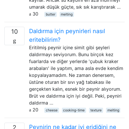
kaynar. Ancak su kaybını en aza indirmeyi
umarak düşük güçte, sık sık karıştırarak …
30
butter
melting
Daldırma için peynirleri nasıl
10
eritebilirim?
Eritilmiş peynir içine simit gibi şeyleri
daldırmayı seviyorum. Bunu birçok kez
fuarlarda ve diğer yerlerde 'çubuk kraker
arabaları' ile yaptım, ama asla evde kendim
kopyalayamadım. Ne zaman denersem,
üstüne oturan bir sıvı yağ tabakası ile
gerçekten kalın, esnek bir peynir alıyorum.
Brüt ve daldırma için iyi değil. Peki, peyniri
daldırma …
20
cheese
cooking-time
texture
melting
Peynirin ne kadar iyi eridiğini ne
2