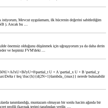
ek istiyorum, Mevcut uygulamam, ilk hücrenin değerini sabitlediğim
( NB ). Ancak bu …
ekilde önemsiz olduğunu düşünmek için uğraşıyorum ya da daha derin
met eder ve hepimiz FVM'deki …
0∂tU+A∂xU+B∂yU=0\partial_t U + A \partial_x U + B \partial_y
x\Delta t \leq \frac{h}{d(2N+1)\lambda_{max}} nerede bulunabilir
kılarda tanımlandığı, muntazam olmayan bir sonlu hacim ağında bir
ret profili (kaynak terim) tarafından verilir, …