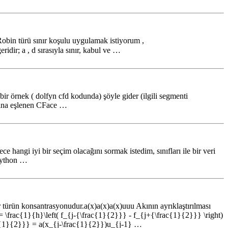
Robin türü sınır koşulu uygulamak istiyorum ,
r; a , d sırasıyla sınır, kabul ve …
 bir örnek ( dolfyn cfd kodunda) şöyle gider (ilgili segmenti
asına eşlenen CFace …
ngi iyi bir seçim olacağını sormak istedim, sınıfları ile bir veri
 Python …
 türün konsantrasyonudur.a(x)a(x)a(x)uuu Akının ayrıklaştırılması
= \frac{1}{h}\left( f_{j-{\frac{1}{2}}} - f_{j+{\frac{1}{2}}} \right)
rac{1}{2}}} = a(x_{j-\frac{1}{2}})u_{j-1} …