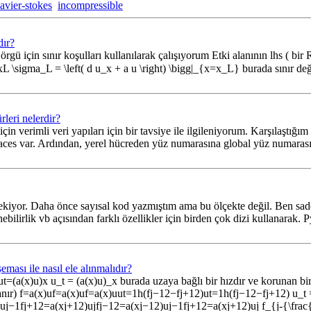
avier-stokes
incompressible
dır?
 için sınır koşulları kullanılarak çalışıyorum Etki alanının lhs ( bir 
_L = \left( d u_x + a u \right) \bigg|_{x=x_L} burada sınır değeridi
leri nelerdir?
n verimli veri yapıları için bir tavsiye ile ilgileniyorum. Karşılaştığım
 NFaces var. Ardından, yerel hücreden yüz numarasına global yüz numar
. Daha önce sayısal kod yazmıştım ama bu ölçekte değil. Ben sadece ha
ebilirlik vb açısından farklı özellikler için birden çok dizi kullanarak.
ması ile nasıl ele alınmalıdır?
(a(x)u)x u_t = (a(x)u)_x burada uzaya bağlı bir hızdır ve korunan bir
mlanır) f=a(x)uf=a(x)uf=a(x)uut=1h(fj−12−fj+12)ut=1h(fj−12−fj+12) u_t 
j−12)uj−1fj+12=a(xj+12)ujfj−12=a(xj−12)uj−1fj+12=a(xj+12)uj f_{j-{\f