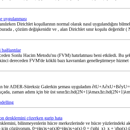
ine uygulanması
anılırken Dirichlet koşullarının normal olarak nasıl uygulandığını bilm
rada , çözüm değişkenidir ve , alan Dirichlet sınır koşulu değeridir 
 bağlantılar
ereceden Sonlu Hacim Metodu'nu (FVM) hatırlatması beni etkiledi. Bu ş
gibi ikinci dereceden FVM'de köklü bazı kavramları genelleştirmeye hiz
 için bir ADER-Süreksiz Galerkin şeması uyguladım ∂tU+A∂xU+B∂yU=
çada, zaman adımı için bir üst sınırΔt≤hd(2N+1)λmaxΔt≤hd(2N+1)λma
delling
n denklemini çözerken garip hata
nklemini, bilinmeyenlerin hücre merkezlerinde ve hücre yüzlerindeki a
un) için çözüyorum. 0=(ϕx)x+ρ(x)0=(ϕx)x+ρ(x) 0 = (\phi_x)_x + \rho(x) üc