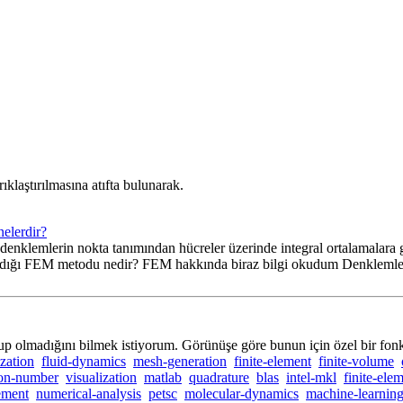
klaştırılmasına atıfta bulunarak.
nelerdir?
r (denklemlerin nokta tanımından hücreler üzerinde integral ortalamal
lmadığı FEM metodu nedir? FEM hakkında biraz bilgi okudum Denklemler
olup olmadığını bilmek istiyorum. Görünüşe göre bunun için özel bir f
ization
fluid-dynamics
mesh-generation
finite-element
finite-volume
ion-number
visualization
matlab
quadrature
blas
intel-mkl
finite-ele
lement
numerical-analysis
petsc
molecular-dynamics
machine-learnin