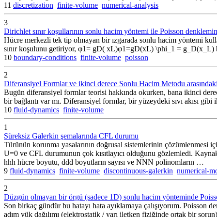
11
discretization
finite-volume
numerical-analysis
3
Dirichlet sınır koşullarının sonlu hacim yöntemi ile Poisson denklem
Hücre merkezli tek tip olmayan bir ızgarada sonlu hacim yöntemi kull
sınır koşulunu getiriyor, φ1= gD( xL)φ1=gD(xL) \phi_1 = g_D(x_L) bu
10
boundary-conditions
finite-volume
poisson
2
Diferansiyel Formlar ve ikinci derece Sonlu Hacim Metodu arasındaki
Bugün diferansiyel formlar teorisi hakkında okurken, bana ikinci d
bir bağlantı var mı. Diferansiyel formlar, bir yüzeydeki sıvı akısı 
10
fluid-dynamics
finite-volume
1
Süreksiz Galerkin şemalarında CFL durumu
Türünün korunma yasalarının doğrusal sistemlerinin çözümlenmesi
U=0 ve CFL durumunun çok kısıtlayıcı olduğunu gözlemledi. Kaynak
hhh hücre boyutu, ddd boyutların sayısı ve NNN polinomların …
9
fluid-dynamics
finite-volume
discontinuous-galerkin
numerical-mo
2
Düzgün olmayan bir örgü (sadece 1D) sonlu hacim yönteminde Poisso
Son birkaç gündür bu hatayı hata ayıklamaya çalışıyorum. Poisson de
adım yük dağılımı (elektrostatik / yarı iletken fiziğinde ortak bir sor