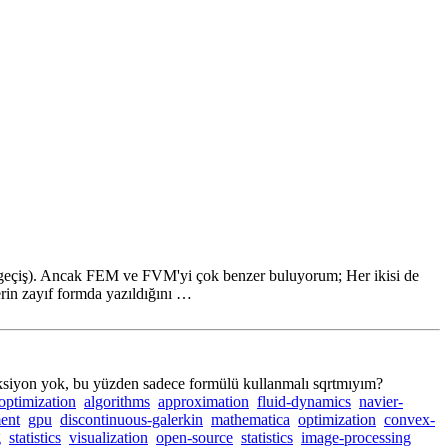
ara geçiş). Ancak FEM ve FVM'yi çok benzer buluyorum; Her ikisi de
in zayıf formda yazıldığını …
onksiyon yok, bu yüzden sadece formülü kullanmalı sqrtmıyım?
optimization
algorithms
approximation
fluid-dynamics
navier-
ment
gpu
discontinuous-galerkin
mathematica
optimization
convex-
g
statistics
visualization
open-source
statistics
image-processing