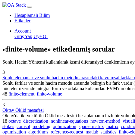
Hesaplamalı Bilim
Etiketler
Account
Giriş Yap
Üye Ol
«finite-volume» etiketlenmiş sorular
Sonlu Hacim Yöntemi kullanılarak kısmi diferansiyel denklemlerin ayrı
3
Sonlu elemanlar ve sonlu hacim metodu arasındaki kavramsal farklar 
Sonlu farklar ve sonlu hacim metodu arasında belirgin bir fark vardı
hücreler üzerinde integral form ve ortalama kullanırlar. FVM'nin o
48
finite-element
finite-volume
3
Oktav Öklid mesafesi
Oktav'da iki vektörün Öklid mesafesini hesaplamanın hızlı bir yolu 
18
octave
discretization
nonlinear-equations
newton-method
visual
stokes
comsol
modeling
optimization
sparse-matrix
matrix
condit
optimization
algorithms
reference-request
matlab
statistics
finite-e