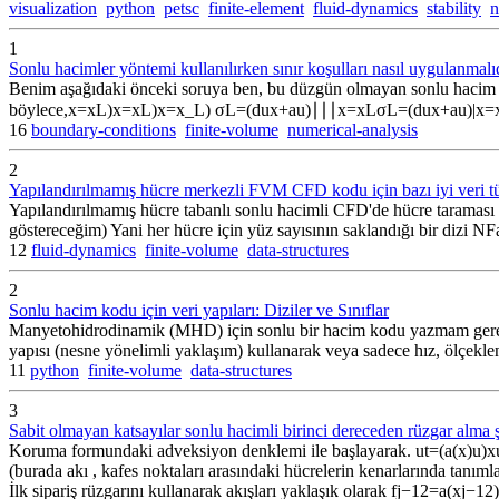
visualization
python
petsc
finite-element
fluid-dynamics
stability
n
1
Sonlu hacimler yöntemi kullanılırken sınır koşulları nasıl uygulanmalı
Benim aşağıdaki önceki soruya ben, bu düzgün olmayan sonlu hacim örgü
böylece,x=xL)x=xL)x=x_L) σL=(dux+au)∣∣∣x=xLσL=(dux+au)|x=xL \sigma
16
boundary-conditions
finite-volume
numerical-analysis
2
Yapılandırılmamış hücre merkezli FVM CFD kodu için bazı iyi veri tür
Yapılandırılmamış hücre tabanlı sonlu hacimli CFD'de hücre taraması içi
göstereceğim) Yani her hücre için yüz sayısının saklandığı bir dizi
12
fluid-dynamics
finite-volume
data-structures
2
Sonlu hacim kodu için veri yapıları: Diziler ve Sınıflar
Manyetohidrodinamik (MHD) için sonlu bir hacim kodu yazmam gerekiyor
yapısı (nesne yönelimli yaklaşım) kullanarak veya sadece hız, ölçeklen
11
python
finite-volume
data-structures
3
Sabit olmayan katsayılar sonlu hacimli birinci dereceden rüzgar alma şe
Koruma formundaki adveksiyon denklemi ile başlayarak. ut=(a(x)u)xut=
(burada akı , kafes noktaları arasındaki hücrelerin kenarlarında tanı
İlk sipariş rüzgarını kullanarak akışları yaklaşık olarak fj−12=a(x