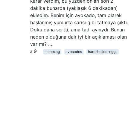
karar verdim, bu yüzden onları son 2
dakika buharda (yaklaşık 6 dakikadan)
ekledim. Benim için avokado, tam olarak
haşlanmış yumurta sarısı gibi tatmaya çıktı.
Doku daha sertti, ama tadı aynıydı. Bunun
neden olduğuna dair iyi bir açıklaması olan
var mı? …
9
steaming
avocados
hard-boiled-eggs