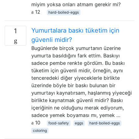
miyim yoksa onları atmam gerekir mi?
12
hard-boiled-eggs
Yumurtalara baskı tüketim için
1
güvenli midir?
Bugünlerde birçok yumurtanın üzerine
yumurta basıldığını fark ettim. Baskıyı
sadece pembe renkte gördüm. Bu baskı
tüketim için güvenli midir, örneğin, aynı
tenceredeki diğer yiyeceklerle birlikte
üzerinde böyle bir baskı bulunan bir
yumurtayı kaynatırsam, haşlanmış yiyeceği
birlikte kaynatmak güvenli midir? Baskı
içeriğinin ne olduğunu merak ediyorum,
sadece yemek boyaması mı, yemek …
10
food-safety
eggs
hard-boiled-eggs
coloring