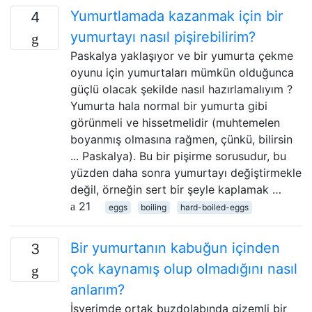
Yumurtlamada kazanmak için bir
4
yumurtayı nasıl pişirebilirim?
Paskalya yaklaşıyor ve bir yumurta çekme
oyunu için yumurtaları mümkün olduğunca
güçlü olacak şekilde nasıl hazırlamalıyım ?
Yumurta hala normal bir yumurta gibi
görünmeli ve hissetmelidir (muhtemelen
boyanmış olmasına rağmen, çünkü, bilirsin
... Paskalya). Bu bir pişirme sorusudur, bu
yüzden daha sonra yumurtayı değiştirmekle
değil, örneğin sert bir şeyle kaplamak …
21
eggs
boiling
hard-boiled-eggs
Bir yumurtanın kabuğun içinden
3
çok kaynamış olup olmadığını nasıl
anlarım?
İşyerimde ortak buzdolabında gizemli bir