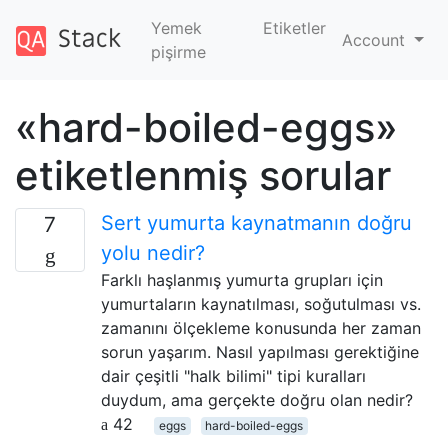
Yemek
Etiketler
Account
pişirme
«hard-boiled-eggs»
etiketlenmiş sorular
Sert yumurta kaynatmanın doğru
7
yolu nedir?
Farklı haşlanmış yumurta grupları için
yumurtaların kaynatılması, soğutulması vs.
zamanını ölçekleme konusunda her zaman
sorun yaşarım. Nasıl yapılması gerektiğine
dair çeşitli "halk bilimi" tipi kuralları
duydum, ama gerçekte doğru olan nedir?
42
eggs
hard-boiled-eggs