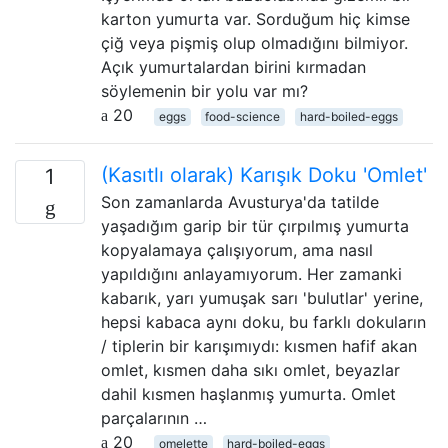
karton yumurta var. Sorduğum hiç kimse
çiğ veya pişmiş olup olmadığını bilmiyor.
Açık yumurtalardan birini kırmadan
söylemenin bir yolu var mı?
20
eggs
food-science
hard-boiled-eggs
(Kasıtlı olarak) Karışık Doku 'Omlet'
1
Son zamanlarda Avusturya'da tatilde
yaşadığım garip bir tür çırpılmış yumurta
kopyalamaya çalışıyorum, ama nasıl
yapıldığını anlayamıyorum. Her zamanki
kabarık, yarı yumuşak sarı 'bulutlar' yerine,
hepsi kabaca aynı doku, bu farklı dokuların
/ tiplerin bir karışımıydı: kısmen hafif akan
omlet, kısmen daha sıkı omlet, beyazlar
dahil kısmen haşlanmış yumurta. Omlet
parçalarının …
20
omelette
hard-boiled-eggs