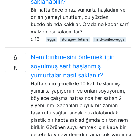
saklanabilir?
Bir hafta önce biraz yumurta haşladım ve
onları yemeyi unuttum, bu yüzden
buzdolabında kaldılar. Orada ne kadar sarf
malzemesi kalacaklar?
16
eggs
storage-lifetime
hard-boiled-eggs
Nem birikmesini önlemek için
6
soyulmuş sert haşlanmış
yumurtalar nasıl saklanır?
Hafta sonu genellikle 10 katı haşlanmış
yumurta yapıyorum ve onları soyuyorum,
böylece çalışma haftasında her sabah 2
yiyebilirim. Sabahları büyük bir zaman
tasarrufu sağlar, ancak buzdolabındaki
plastik bir kapta sakladığımda bir ton nem
birikir. Görünen suyu emmek için kaba bir
peçete koymayı denedim ama çok yardımcı