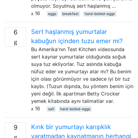
olmuyor. Soyulmuş sert haşlanmış …
16
eggs
breakfast
hard-boiled-eggs
Sert haşlanmış yumurtalar
6
kabuğun içinden tuzu emer mi?
Bu Amerika'nın Test Kitchen videosunda
sert kaynar yumurtalar olduğunda soğuk
suya tuz ekliyorlar. Tuz aslında kabuğa
nüfuz eder ve yumurtayı atar mı? Bu benim
için olası görünmüyor ve sadece iyi bir tuz
kaybı. (Tuzun dışında, bu yöntem benim için
yeni değil. İlk apartman Betty Crocker
yemek kitabında aynı talimatlar var.
16
salt
hard-boiled-eggs
Kırık bir yumurtayı karışıklık
9
yaratmadan kaynatmanın herhangi