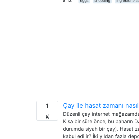
eggs
shopping
ingredient-s
Çay ile hasat zamanı nasıl
1
Düzenli çay internet mağazamda, 
Kısa bir süre önce, bu baharın Da
durumda siyah bir çay). Hasat za
kabul edilir? İki yıldan fazla de