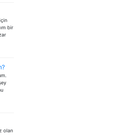
için
ım bir
zar
m?
um.
şey
nu
z olan