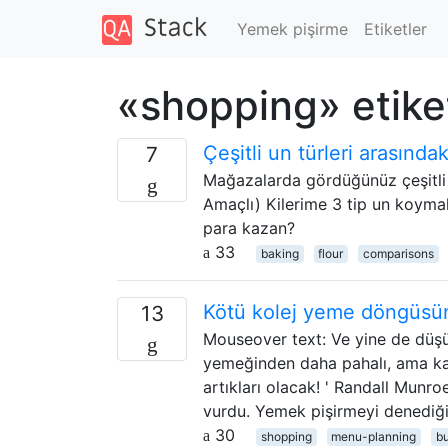
Yemek pişirme
Etiketler
«shopping» etike
Çeşitli un türleri arasındak
7
Mağazalarda gördüğünüz çeşitli u
Amaçlı) Kilerime 3 tip un koyma
para kazan?
33
baking
flour
comparisons
Kötü kolej yeme döngüsün
13
Mouseover text: Ve yine de düşün
yemeğinden daha pahalı, ama kaç
artıkları olacak! ' Randall Munro
vurdu. Yemek pişirmeyi denediği
30
shopping
menu-planning
b