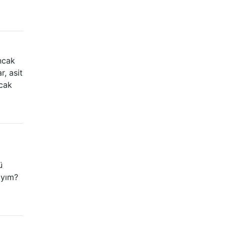
ncak
r, asit
ncak
ü
ıyım?