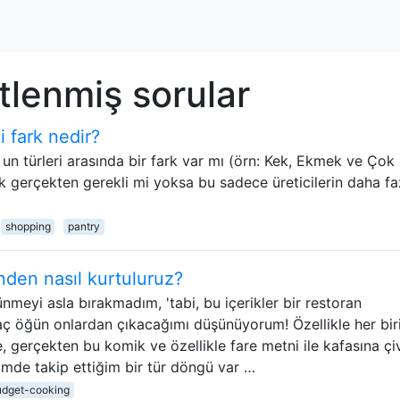
tlenmiş sorular
i fark nedir?
n türleri arasında bir fark var mı (örn: Kek, Ekmek ve Çok
k gerçekten gerekli mi yoksa bu sadece üreticilerin daha fa
shopping
pantry
den nasıl kurtuluruz?
meyi asla bırakmadım, 'tabi, bu içerikler bir restoran
 öğün onlardan çıkacağımı düşünüyorum! Özellikle her bir
e, gerçekten bu komik ve özellikle fare metni ile kafasına çiv
mde takip ettiğim bir tür döngü var …
udget-cooking