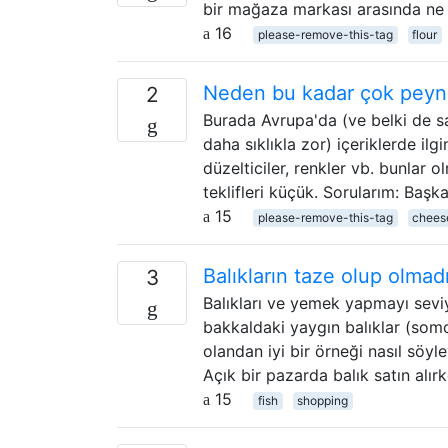
bir mağaza markası arasında ne 
16
please-remove-this-tag
flour
Neden bu kadar çok peynir
2
Burada Avrupa'da (ve belki de s
daha sıklıkla zor) içeriklerde ilg
düzelticiler, renkler vb. bunlar
teklifleri küçük. Sorularım: Başk
15
please-remove-this-tag
chees
Balıkların taze olup olmadı
3
Balıkları ve yemek yapmayı seviy
bakkaldaki yaygın balıklar (somo
olandan iyi bir örneği nasıl söy
Açık bir pazarda balık satın alırk
15
fish
shopping