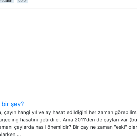
election
color
 bir şey?
çayın hangi yıl ve ay hasat edildiğini her zaman görebilirsi
rjeeling hasatını getirdiler. Ama 2011'den de çayları var (bu
manı çaylarda nasıl önemlidir? Bir çay ne zaman "eski" ola
polarken …