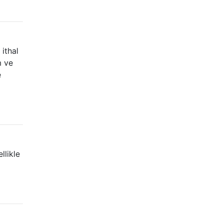
ithal
m ve
e
llikle