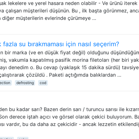
 lekelere ve yerel hasara neden olabilir - Ve ürünü iterek
ya çalışan müşterileri düşünün. Bu , ilk başta görünmez, anc
diğer müşterilerin evlerinde çürümeye …
 fazla su bırakmaması için nasıl seçerim?
n bir marka (ve en düşük fiyat değil) olduğunu düşündüğ
ş, vakumla kapatılmış pasifik morina filetoları (her biri yak
yı denedim o. Bu cevap (yaklaşık 15 dakika sürdü) tavsiye
çalıştırarak çözüldü . Paketi açtığımda balıklardan …
ection
defrosting
cod
eden bu kadar sarı? Bazen derin sarı / turuncu sarısı ile kızar
 Son derece iştah açıcı ve görsel olarak çekici buluyorum. 
ısı vardır, bu da daha az çekicidir - ancak lezzetin etkilendi