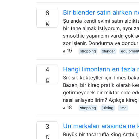
Bir blender satın alırken n
6
Şu anda kendi evimi satın aldık
bir tane almak istiyorum, aynı 
smoothie yapımcım vardı; çok a
zor işlenir. Dondurma ve dondu
19
shopping
blender
equipmen
Hangi limonların en fazla
4
Sık sık kokteyller için limes b
Bazen, bir kireç pratik olarak ke
getirmeyecek bir miktar elde ed
nasıl anlayabilirim? Açıkça kir
18
shopping
juicing
lime
Un markaları arasında ne 
3
Büyük bir tasarrufla King Arthur