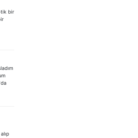
ik bir
ir
şladım
rum
'da
alıp