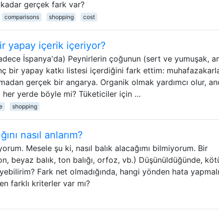
kadar gerçek fark var?
comparisons
shopping
cost
 yapay içerik içeriyor?
adece İspanya'da) Peynirlerin çoğunun (sert ve yumuşak, a
inç bir yapay katkı listesi içerdiğini fark ettim: muhafazakarla
 olmadan gerçek bir angarya. Organik olmak yardımcı olur, a
a her yerde böyle mi? Tüketiciler için …
e
shopping
ğını nasıl anlarım?
orum. Mesele şu ki, nasıl balık alacağımı bilmiyorum. Bir
n, beyaz balık, ton balığı, orfoz, vb.) Düşünüldüğünde, köt
leyebilirim? Fark net olmadığında, hangi yönden hata yapmal
en farklı kriterler var mı?