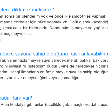
elere dikkat etmelisiniz?
tan sonra bir blenderım yok ve öncelikle smoothies yapmak 
zamanda çorbalar için püre yapmak vb. Ödül olarak kazandığ
çıkçası ucuz bir birim oldu. Dondurulmuş meyve ve yoğurt 
rulmuş meyveler …
t
 meyve suyuna sahip olduğunu nasıl anlayabiliri
akarak ve en fazla meyve suyu verecek merak bakkal bakıyor
ndini sıvılaştırır (istediğim budur), yine de neredeyse hiçbir 
erim. Hangi limonların en fazla meyve suyuna sahip olduğu
eçlere zarar veremeyeceğimi veya açamadığımı …
kadar fark var?
, Altın Madalya gibi unlar (özellikle çok amaçlı) ve daha ucu