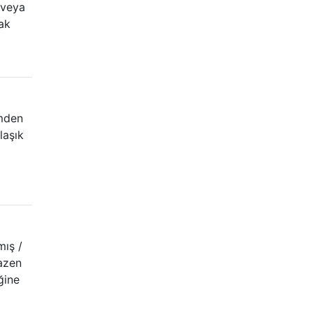
 veya
ak
ümden
laşık
mış /
Bazen
ğine