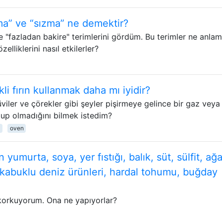
ma” ve “sızma” ne demektir?
ve "fazladan bakire" terimlerini gördüm. Bu terimler ne anla
elliklerini nasıl etkilerler?
kli fırın kullanmak daha mı iyidir?
küviler ve çörekler gibi şeyler pişirmeye gelince bir gaz veya
 olup olmadığını bilmek istedim?
oven
umurta, soya, yer fıstığı, balık, süt, sülfit, ağ
, kabuklu deniz ürünleri, hardal tohumu, buğday
 korkuyorum. Ona ne yapıyorlar?