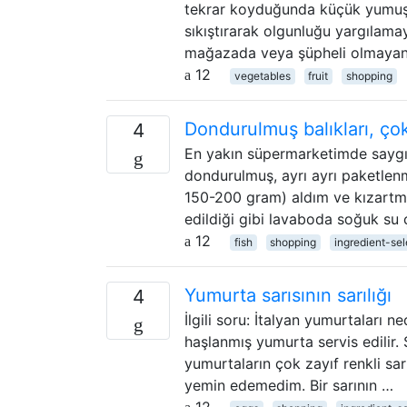
tekrar koyduğunda küçük yumuşak
sıkıştırarak olgunluğu yargılama
mağazada veya şüpheli olmayan 
12
vegetables
fruit
shopping
Dondurulmuş balıkları, çok
4
En yakın süpermarketimde saygı
dondurulmuş, ayrı ayrı paketlenmi
150-200 gram) aldım ve kızartma
edildiği gibi lavaboda soğuk su 
12
fish
shopping
ingredient-sel
Yumurta sarısının sarılığı
4
İlgili soru: İtalyan yumurtaları n
haşlanmış yumurta servis edilir.
yumurtaların çok zayıf renkli sar
yemin edemedim. Bir sarının …
12