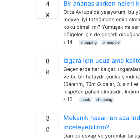
Bir ananas alırken neleri 
4
Orta Avrupa'da yaşıyorum, bu yü
meyve. İyi tattığından emin olmak
koku olmalı mı? Yumuşak mı sert
bölgeler için de geçerli olduğun
14
shopping
pineapple
Izgara için ucuz ama kalit
8
Geçenlerde harika çatı ızgarala
ve bu bir hataydı, çünkü şimdi ı
(Sanırım, Tüm Gıdalar, 3. sınıf e
nispeten pahalı olmasıdır. İndir
12
steak
shopping
Mekanik hasarı en aza ind
3
inceleyebilirim?
Dan bu cevap ve yorumlar tartışm