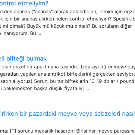
kontrol etmeliyim?
zden ananas ("ananas" olarak adlandırılan) benim için egzot
 için bir ananas alırken neleri kontrol etmeliyim? Spesifik b
 mi olmalı? Büyük mü küçük mü olmalı? Bu soruların diğer
a inanıyorum. Bu …
eli bifteği bulmak
rı olan güzel bir apartmana taşındık. Izgarayı öğrenmeye ba
zgaradan yapılan ana antrikot bifteklerini gerçekten seviyo
t satın alıyoruz) Sorun, bu tür bifteklerin 13-19 dolar / pound
imi beklemekten başka düşük fiyata iyi …
irirken bir pazardaki meyve veya sebzeleri nasıl
a: [T] sorunu mekanik hasardır: Birisi her meyve parçasını 