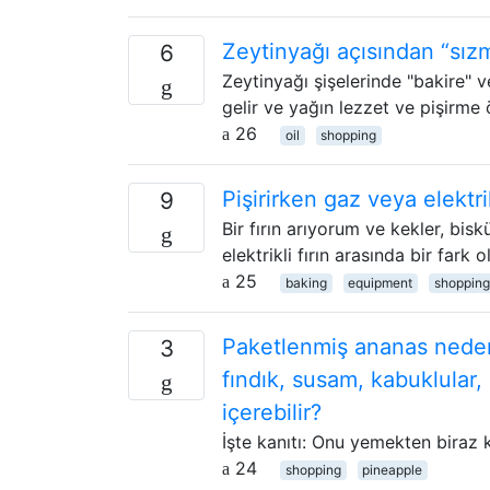
Zeytinyağı açısından “sız
6
Zeytinyağı şişelerinde "bakire" 
gelir ve yağın lezzet ve pişirme öz
26
oil
shopping
Pişirirken gaz veya elektri
9
Bir fırın arıyorum ve kekler, bis
elektrikli fırın arasında bir fark
25
baking
equipment
shopping
Paketlenmiş ananas neden y
3
fındık, susam, kabuklular
içerebilir?
İşte kanıtı: Onu yemekten biraz
24
shopping
pineapple