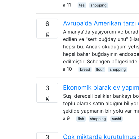
11
tea
shopping
Avrupa'da Amerikan tarzı
6
Almanya'da yaşıyorum ve buradak
edilen ve "sert buğday unu" (Har
hepsi bu. Ancak okuduğum yetişt
hepsi bahar buğdayının endospe
edilmiştir. Schengen bölgesinde
10
bread
flour
shopping
Ekonomik olarak ev yapımı 
3
Suşi dereceli balıklar bankayı boz
toplu olarak satın aldığını bili
şekilde yapmanın bir yolu var m
9
fish
shopping
sushi
Çok miktarda kurutulmuş s
3