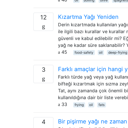
oil
boiling
olive
spaghett
Kızartma Yağı Yeniden
12
Derin kızartmada kullanılan yağın
ile ilgili bazı kurallar ve kurall
güvenli ve kabul edilebilir mi? E
yağ ne kadar süre saklanabilir?
45
food-safety
oil
deep-frying
Farklı amaçlar için hangi y
3
Farklı türde yağ veya yağ kullan
bifteği kızartmak için sızma zey
Tat, aynı zamanda çok önemli bir 
kullanıldığına dair bir liste verebi
33
frying
oil
fats
Bir pişirme yağı ne zaman
4