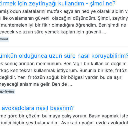
itirmek için zeytinyağı kullandım - şimdi ne?
iş odun salatalarını mutfak eşyaları hediye olarak aldım v
ağı ile ovalamanın güvenli olacağını düşündüm. Şimdi, zeytin
muhtemelen iyi bir fikir olmadığını öğrendim. Ben şimdi ne
yecek ve uzun süre yemek kapları için güvenli …
wood
ümkün olduğunca uzun süre nasıl koruyabilirim
ek sonuçlarından memnunum. Ben 'ağır bir kullanıcı' değilim 
rkaç kez tekrar kullanmak istiyorum. Bununla birlikte, fritöz
ildir. Yeni fritözün soğuk bir bölgesi vardır, bu da aşırı
meyeceği anlamına gelir. Ben de …
ep-frying
 avokadolara nasıl basarım?
ime göre bir çözüm bulmaya çalışıyorum. Basın yapmak ist
vrimiçi hiçbir şey bulamadım. Avokado yağını evde avokado