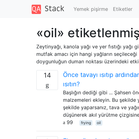
Yemek pişirme
Etiketler
«oil» etiketlenmiş
Zeytinyağı, kanola yağı ve yer fıstığı yağı gi
mutfak amacı için hangi yağların seçileceği
doygunluğun duman noktası üzerindeki etkisi
Önce tavayı ısıtıp ardında
14
ısıtın?
Başlığın dediği gibi ... Şahsen ö
malzemeleri ekleyin. Bu şekilde
şekilde yaparsanız, tava ve yağ
düşünerek akıl yürütme çizgisi
99
frying
oil