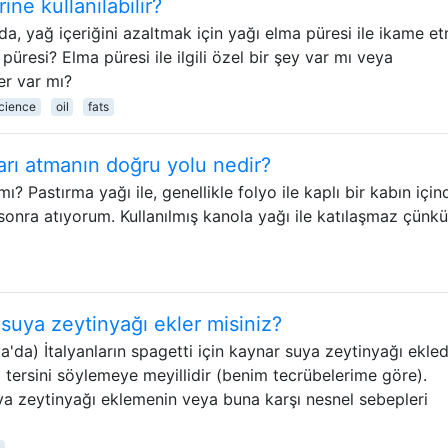
ne kullanılabilir?
arda, yağ içeriğini azaltmak için yağı elma püresi ile ikame e
resi? Elma püresi ile ilgili özel bir şey var mı veya
er var mı?
cience
oil
fats
ları atmanın doğru yolu nedir?
? Pastırma yağı ile, genellikle folyo ile kaplı bir kabın için
sonra atıyorum. Kullanılmış kanola yağı ile katılaşmaz çünk
 suya zeytinyağı ekler misiniz?
'da) İtalyanların spagetti için kaynar suya zeytinyağı ekled
 tersini söylemeye meyillidir (benim tecrübelerime göre).
ya zeytinyağı eklemenin veya buna karşı nesnel sebepleri