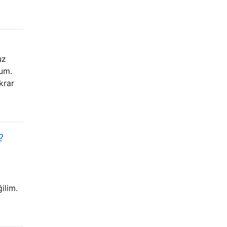
uz
rum.
krar
?
ilim.