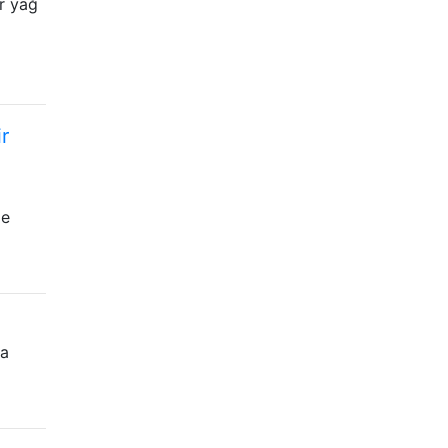
ür yağ
r
de
ma