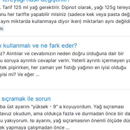
Tarif 125 ml yağ gerektirir. Dipnot olarak, yağı 125g tereya
unu her tarifte yapabilir misiniz (sadece kek veya pasta deği
aynı miktarda kullanmaya diyor iken) miktarları aynı değildi
ts
ğı kullanmalı ve ne fark eder?
niz? Alıntılar ve cevabınızın neden doğru olduğuna dair bir
soruya ayrıntılı cevaplar verin. Yeterli ayrıntı içermeyen ya
iftek pişirirken, her zaman yer fıstığı yağının en iyisi olduğu
yisi mi? Ve eğer …
 sıçramak ile sorun
ba üst ayarını "yüksek - 9" a koyuyordum. Yağ sıçraması
kılavuz okudum, ama oldukça fazla ve durmadan önce bir d
yakıyorum. Isı ayarını, yağ sıçramasının önemli ölçüde dü
iftek yapmaya çalışmadan önce …