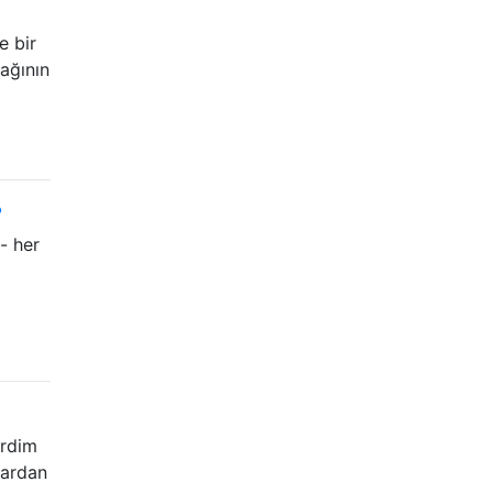
e bir
yağının
?
- her
erdim
lardan