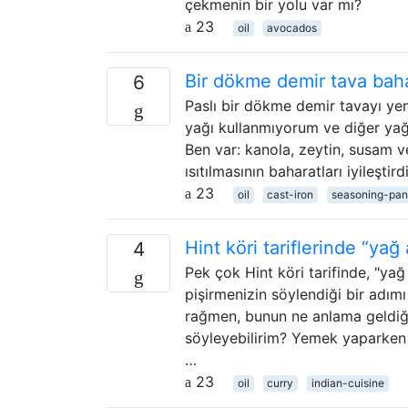
çekmenin bir yolu var mı?
23
oil
avocados
Bir dökme demir tava bahar
6
Paslı bir dökme demir tavayı ye
yağı kullanmıyorum ve diğer ya
Ben var: kanola, zeytin, susam 
ısıtılmasının baharatları iyileş
23
oil
cast-iron
seasoning-pan
Hint köri tariflerinde “yağ
4
Pek çok Hint köri tarifinde, "ya
pişirmenizin söylendiği bir adım
rağmen, bunun ne anlama geldiğin
söyleyebilirim? Yemek yaparken
…
23
oil
curry
indian-cuisine