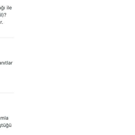
ğı ile
l)?
r.
nıtlar
amla
ştüğü