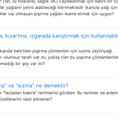
en (tat, ısı toleransı, sağlık vb.) Faydalanmak için belirli bir t
k yağların yerini alabileceği bilinmektedir (kanola yağı için
şullar var olmayan pişirme yağları ikame etmek için uygun?
 kızartma, ızgarada karıştırmak için kullanılabili
karıda belirtilen pişirme yöntemleri için sızma zeytinyağı
ir olumsuz tarafı var mı, yoksa tüm bu pişirme yöntemlerin
ramadığı bir şey var mı?
ma” ve “sızma” ne demektir?
ve "fazladan bakire" terimlerini gördüm. Bu terimler ne anla
elliklerini nasıl etkilerler?