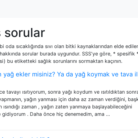
 sorular
bi oda sıcaklığında sıvı olan bitki kaynaklarından elde edilen
 hakkında sorular burada uygundur. SSS'ye göre, * spesifik
) bu etiketteki sağlık sorunlarını sormaktan kaçının.
n yağ ekler misiniz? Ya da yağ koymak ve tava i
nce tavayı ısıtıyorum, sonra yağı koydum ve ısıtıldıktan sonr
 yapmanın, yağın yanması için daha az zaman verdiğini, baş
ın ısındığı zaman , yağın zaten yanmaya başlayabileceğini
ne gidiyorum . Daha önce hiç denemedim, ama …