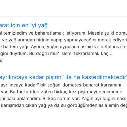
at için en iyi yağ
ni temizledim ve baharatlamak istiyorum. Mesele şu ki dom
ğ ve yağlarımdan birinin yapıp yapmayacağını merak ediyo
ve badem yağı. Ayrıca, yağın uygulanmasının ve defalarca te
tirdiğini duydum. Bu doğru mu? İşlemi tekrarlamak kaç …
s
 ayrılıncaya kadar pişirin” ile ne kastedilmektedir
ğ ayrılıncaya kadar" bir soğan-domates-baharat karışımını
ı var. Bu tür tarifleri zaten birkaç kez pişirmeyi denememe
i hala anlamadım. Birkaç sorum var: Yağın ayrıldığını nasıl
 karışımdan çıkan yağ ya da su gördüğümden asla emin değ