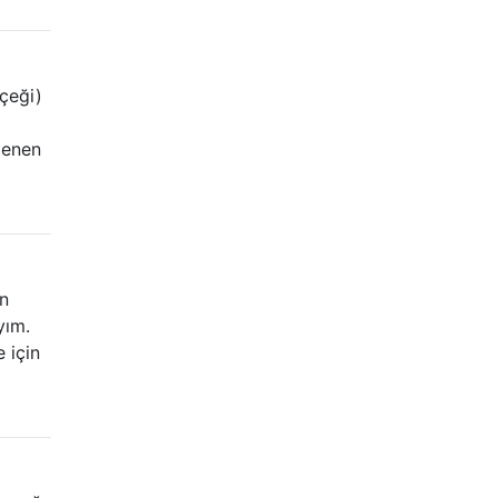
içeği)
elenen
in
yım.
 için