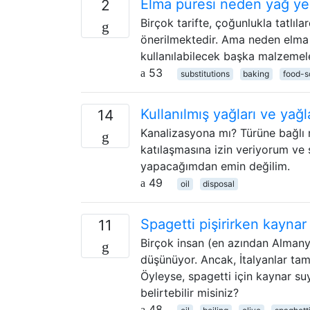
Elma püresi neden yağ yeri
2
Birçok tarifte, çoğunlukla tatlıl
önerilmektedir. Ama neden elma pü
kullanılabilecek başka malzemel
53
substitutions
baking
food-s
Kullanılmış yağları ve yağ
14
Kanalizasyona mı? Türüne bağlı mı
katılaşmasına izin veriyorum ve 
yapacağımdan emin değilim.
49
oil
disposal
Spagetti pişirirken kaynar
11
Birçok insan (en azından Almanya
düşünüyor. Ancak, İtalyanlar tam
Öyleyse, spagetti için kaynar su
belirtebilir misiniz?
48