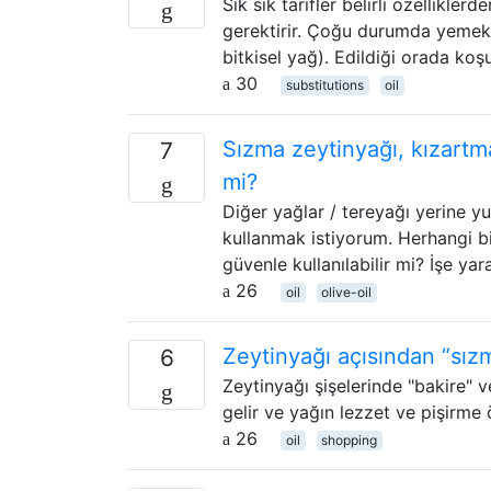
Sık sık tarifler belirli özelliklerd
gerektirir. Çoğu durumda yemekli
bitkisel yağ). Edildiği orada ko
30
substitutions
oil
Sızma zeytinyağı, kızartma,
7
mi?
Diğer yağlar / tereyağı yerine yu
kullanmak istiyorum. Herhangi b
güvenle kullanılabilir mi? İşe ya
26
oil
olive-oil
Zeytinyağı açısından “sız
6
Zeytinyağı şişelerinde "bakire" 
gelir ve yağın lezzet ve pişirme öz
26
oil
shopping