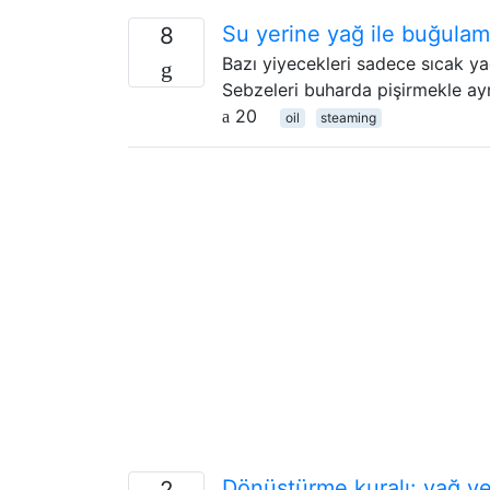
Su yerine yağ ile buğulam
8
Bazı yiyecekleri sadece sıcak yağ
Sebzeleri buharda pişirmekle ayn
20
oil
steaming
Dönüştürme kuralı: yağ ve t
2