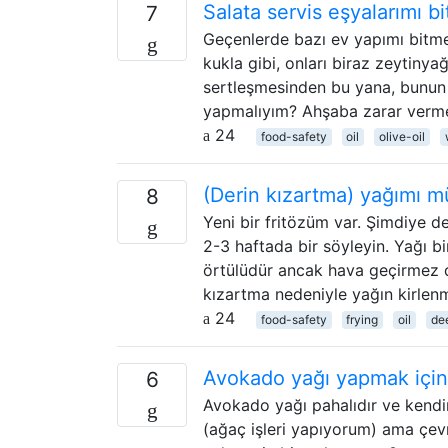
Salata servis eşyalarımı b
7
Geçenlerde bazı ev yapımı bitmem
kukla gibi, onları biraz zeytiny
sertleşmesinden bu yana, bunun 
yapmalıyım? Ahşaba zarar verme
24
food-safety
oil
olive-oil
(Derin kızartma) yağımı m
8
Yeni bir fritözüm var. Şimdiye d
2-3 haftada bir söyleyin. Yağı bi
örtülüdür ancak hava geçirmez değ
kızartma nedeniyle yağın kirlen
24
food-safety
frying
oil
de
Avokado yağı yapmak için
6
Avokado yağı pahalıdır ve kend
(ağaç işleri yapıyorum) ama çe