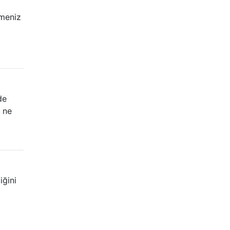
tmeniz
de
ü ne
iğini