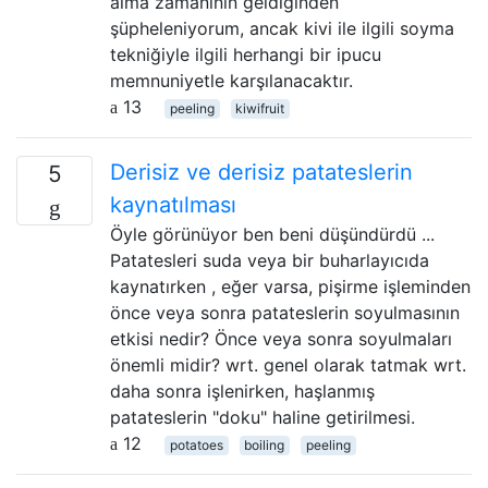
alma zamanının geldiğinden
şüpheleniyorum, ancak kivi ile ilgili soyma
tekniğiyle ilgili herhangi bir ipucu
memnuniyetle karşılanacaktır.
13
peeling
kiwifruit
Derisiz ve derisiz patateslerin
5
kaynatılması
Öyle görünüyor ben beni düşündürdü ...
Patatesleri suda veya bir buharlayıcıda
kaynatırken , eğer varsa, pişirme işleminden
önce veya sonra patateslerin soyulmasının
etkisi nedir? Önce veya sonra soyulmaları
önemli midir? wrt. genel olarak tatmak wrt.
daha sonra işlenirken, haşlanmış
patateslerin "doku" haline getirilmesi.
12
potatoes
boiling
peeling