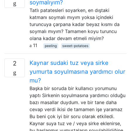
soymalıyım?
Tatlı patatesleri soyarken, en dıştaki
katmanı soymalı mıyım yoksa içindeki
turuncuya çarpana kadar beyaz kısmı da
soymalı mıyım? Tamamen koyu turuncu
olana kadar devam etmeli miyim?
11
peeling
sweet-potatoes
Kaynar sudaki tuz veya sirke
2
yumurta soyulmasına yardımcı olur
mu?
Başka bir soruda bir kullanıcı yorumunu
yaptı Sirkenin soyulmasına yardımcı olduğu
bazı masallar duydum. ve bir tane daha
cevap verdi ikisi de tamamen işe yaramaz
Bu beni çok iyi bir soru olarak etkiledi.
Kaynar suya tuz ve / veya sirke eklenirse,
bu haşlanmış yumurtaların soyulabilirliğine