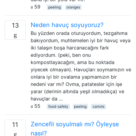
59
peeling
oranges
Neden havuç soyuyoruz?
13
Bu yüzden orada oturuyordum, tezgahıma
bakıyordum, muhtemelen iyi bir havuç veya
iki talaşın boşa harcanacağını fark
ediyordum. (peki, ben onu
kompostlayacağım, ama bu noktada
yiyecek olmayan). Havuçları soymamızın ve
onlara iyi bir ovalama yapmamızın bir
nedeni var mı? Ovma, patatesler için işe
yarar (derinin altında yeşil olmadıkça) ve
havuçlar da …
55
food-safety
peeling
carrots
Zencefil soyulmalı mı? Öyleyse
11
nasıl?