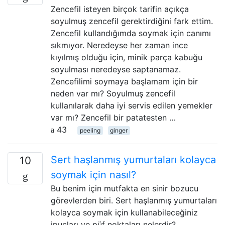
Zencefil isteyen birçok tarifin açıkça
soyulmuş zencefil gerektirdiğini fark ettim.
Zencefil kullandığımda soymak için canımı
sıkmıyor. Neredeyse her zaman ince
kıyılmış olduğu için, minik parça kabuğu
soyulması neredeyse saptanamaz.
Zencefilimi soymaya başlamam için bir
neden var mı? Soyulmuş zencefil
kullanılarak daha iyi servis edilen yemekler
var mı? Zencefil bir patatesten …
43
peeling
ginger
Sert haşlanmış yumurtaları kolayca
10
soymak için nasıl?
Bu benim için mutfakta en sinir bozucu
görevlerden biri. Sert haşlanmış yumurtaları
kolayca soymak için kullanabileceğiniz
ipuçları ve püf noktaları nelerdir?