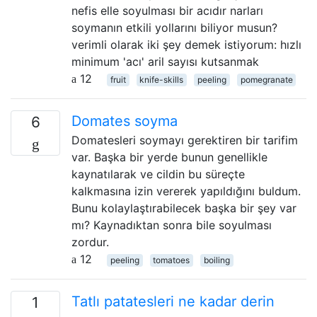
nefis elle soyulması bir acıdır narları
soymanın etkili yollarını biliyor musun?
verimli olarak iki şey demek istiyorum: hızlı
minimum 'acı' aril sayısı kutsanmak
12
fruit
knife-skills
peeling
pomegranate
Domates soyma
6
Domatesleri soymayı gerektiren bir tarifim
var. Başka bir yerde bunun genellikle
kaynatılarak ve cildin bu süreçte
kalkmasına izin vererek yapıldığını buldum.
Bunu kolaylaştırabilecek başka bir şey var
mı? Kaynadıktan sonra bile soyulması
zordur.
12
peeling
tomatoes
boiling
Tatlı patatesleri ne kadar derin
1