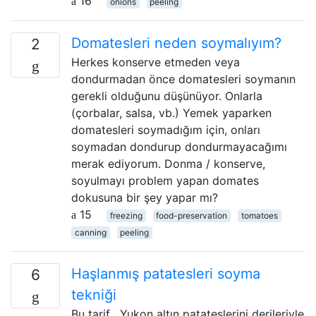
16
onions
peeling
Domatesleri neden soymalıyım?
2
Herkes konserve etmeden veya
dondurmadan önce domatesleri soymanın
gerekli olduğunu düşünüyor. Onlarla
(çorbalar, salsa, vb.) Yemek yaparken
domatesleri soymadığım için, onları
soymadan dondurup dondurmayacağımı
merak ediyorum. Donma / konserve,
soyulmayı problem yapan domates
dokusuna bir şey yapar mı?
15
freezing
food-preservation
tomatoes
canning
peeling
Haşlanmış patatesleri soyma
6
tekniği
Bu tarif , Yukon altın patateslerini derileriyle