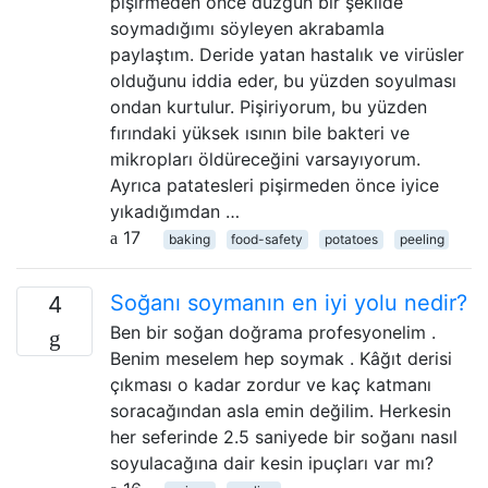
pişirmeden önce düzgün bir şekilde
soymadığımı söyleyen akrabamla
paylaştım. Deride yatan hastalık ve virüsler
olduğunu iddia eder, bu yüzden soyulması
ondan kurtulur. Pişiriyorum, bu yüzden
fırındaki yüksek ısının bile bakteri ve
mikropları öldüreceğini varsayıyorum.
Ayrıca patatesleri pişirmeden önce iyice
yıkadığımdan …
17
baking
food-safety
potatoes
peeling
Soğanı soymanın en iyi yolu nedir?
4
Ben bir soğan doğrama profesyonelim .
Benim meselem hep soymak . Kâğıt derisi
çıkması o kadar zordur ve kaç katmanı
soracağından asla emin değilim. Herkesin
her seferinde 2.5 saniyede bir soğanı nasıl
soyulacağına dair kesin ipuçları var mı?