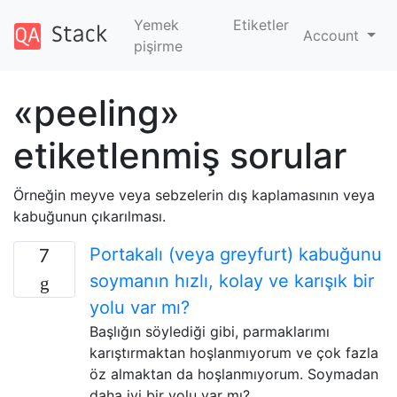
Yemek
Etiketler
Account
pişirme
«peeling»
etiketlenmiş sorular
Örneğin meyve veya sebzelerin dış kaplamasının veya
kabuğunun çıkarılması.
Portakalı (veya greyfurt) kabuğunu
7
soymanın hızlı, kolay ve karışık bir
yolu var mı?
Başlığın söylediği gibi, parmaklarımı
karıştırmaktan hoşlanmıyorum ve çok fazla
öz almaktan da hoşlanmıyorum. Soymadan
daha iyi bir yolu var mı?