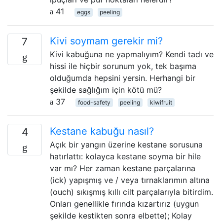
41
eggs
peeling
Kivi soymam gerekir mi?
7
Kivi kabuğuna ne yapmalıyım? Kendi tadı ve
hissi ile hiçbir sorunum yok, tek başıma
olduğumda hepsini yersin. Herhangi bir
şekilde sağlığım için kötü mü?
37
food-safety
peeling
kiwifruit
Kestane kabuğu nasıl?
4
Açık bir yangın üzerine kestane sorusuna
hatırlattı: kolayca kestane soyma bir hile
var mı? Her zaman kestane parçalarına
(ick) yapışmış ve / veya tırnaklarımın altına
(ouch) sıkışmış kıllı cilt parçalarıyla bitirdim.
Onları genellikle fırında kızartırız (uygun
şekilde kestikten sonra elbette); Kolay