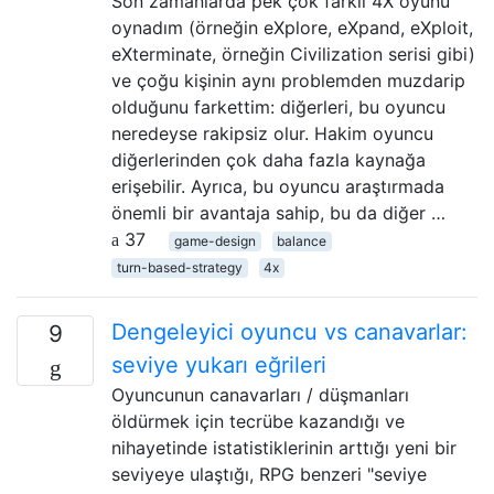
Son zamanlarda pek çok farklı 4X oyunu
oynadım (örneğin eXplore, eXpand, eXploit,
eXterminate, örneğin Civilization serisi gibi)
ve çoğu kişinin aynı problemden muzdarip
olduğunu farkettim: diğerleri, bu oyuncu
neredeyse rakipsiz olur. Hakim oyuncu
diğerlerinden çok daha fazla kaynağa
erişebilir. Ayrıca, bu oyuncu araştırmada
önemli bir avantaja sahip, bu da diğer …
37
game-design
balance
turn-based-strategy
4x
Dengeleyici oyuncu vs canavarlar:
9
seviye yukarı eğrileri
Oyuncunun canavarları / düşmanları
öldürmek için tecrübe kazandığı ve
nihayetinde istatistiklerinin arttığı yeni bir
seviyeye ulaştığı, RPG benzeri "seviye