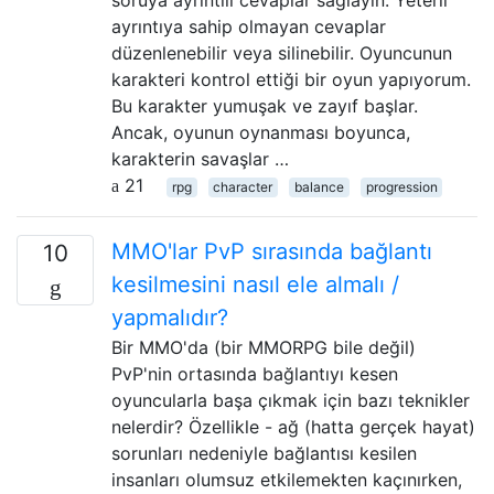
soruya ayrıntılı cevaplar sağlayın. Yeterli
ayrıntıya sahip olmayan cevaplar
düzenlenebilir veya silinebilir. Oyuncunun
karakteri kontrol ettiği bir oyun yapıyorum.
Bu karakter yumuşak ve zayıf başlar.
Ancak, oyunun oynanması boyunca,
karakterin savaşlar …
21
rpg
character
balance
progression
MMO'lar PvP sırasında bağlantı
10
kesilmesini nasıl ele almalı /
yapmalıdır?
Bir MMO'da (bir MMORPG bile değil)
PvP'nin ortasında bağlantıyı kesen
oyuncularla başa çıkmak için bazı teknikler
nelerdir? Özellikle - ağ (hatta gerçek hayat)
sorunları nedeniyle bağlantısı kesilen
insanları olumsuz etkilemekten kaçınırken,