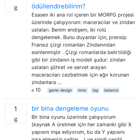
ödüllendirebilirim?
Esasen iki ana rol içeren bir MORPG projesi
üzerinde çalışıyorum: maceracılar ve zindan
ustaları. Benim endişem, iki rolü
dengelemek. Bunu duyanlar için, prensip
Fransız çizgi romanları Zindanından
esinlenmiştir . Çizgi romanlarda belirtildiği
gibi bir zindanın iş modeli şudur: zindan
ustaları şöhret ve servet arayan
maceracıları cezbetmek için ağır korunan
zindanlara …
10
game-design
mmo
rpg
balance
bir bina dengeleme oyunu
1
Bir bina oyunu üzerinde çalışıyorum
(kaynak A üretmek için her zamanki gibi X
yapısını inşa ediyorum, bu da Y yapısını
inşa etmenizi sağlar ...) ve şimdi çeşitli