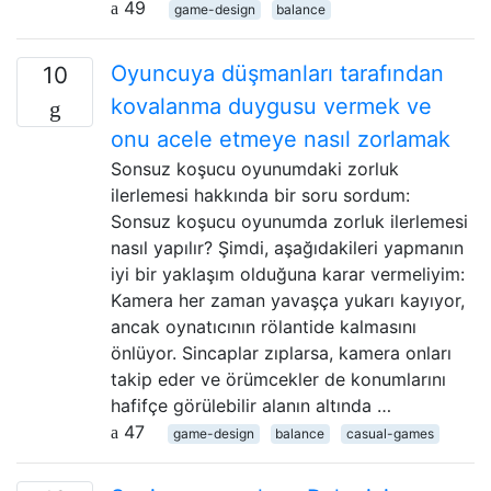
49
game-design
balance
Oyuncuya düşmanları tarafından
10
kovalanma duygusu vermek ve
onu acele etmeye nasıl zorlamak
Sonsuz koşucu oyunumdaki zorluk
ilerlemesi hakkında bir soru sordum:
Sonsuz koşucu oyunumda zorluk ilerlemesi
nasıl yapılır? Şimdi, aşağıdakileri yapmanın
iyi bir yaklaşım olduğuna karar vermeliyim:
Kamera her zaman yavaşça yukarı kayıyor,
ancak oynatıcının rölantide kalmasını
önlüyor. Sincaplar zıplarsa, kamera onları
takip eder ve örümcekler de konumlarını
hafifçe görülebilir alanın altında …
47
game-design
balance
casual-games