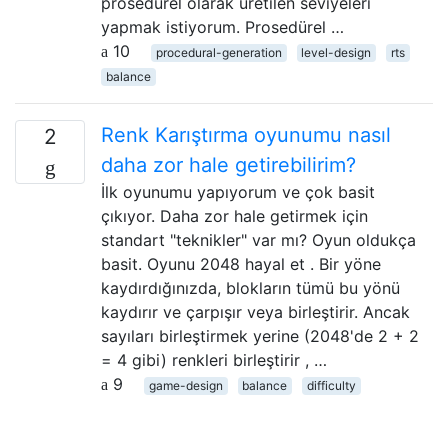
prosedürel olarak üretilen seviyeleri
yapmak istiyorum. Prosedürel …
10
procedural-generation
level-design
rts
balance
Renk Karıştırma oyunumu nasıl
2
daha zor hale getirebilirim?
İlk oyunumu yapıyorum ve çok basit
çıkıyor. Daha zor hale getirmek için
standart "teknikler" var mı? Oyun oldukça
basit. Oyunu 2048 hayal et . Bir yöne
kaydırdığınızda, blokların tümü bu yönü
kaydırır ve çarpışır veya birleştirir. Ancak
sayıları birleştirmek yerine (2048'de 2 + 2
= 4 gibi) renkleri birleştirir , …
9
game-design
balance
difficulty