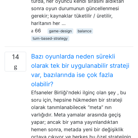
turda, her oyuncu kendi sırasını aldıktan
sonra oyun durumunun güncellenmesi
gerekir; kaynaklar tüketilir / üretilir,
haritanın her …
66
game-design
balance
turn-based-strategy
Bazı oyunlarda neden sürekli
14
olarak tek bir uygulanabilir strateji
var, bazılarında ise çok fazla
olabilir?
Efsaneler Birliği'ndeki ilginç olan şey , bu
soru için, hepsine hükmeden bir strateji
olarak tanımlanabilecek “meta” nın
varlığıdır. Meta yamalar arasında geçiş
yapar; ancak bir yama yayınlandıktan
hemen sonra, metada yeni bir değişiklik
ortaya çıkıyor ve herkes bu özel stratejinin