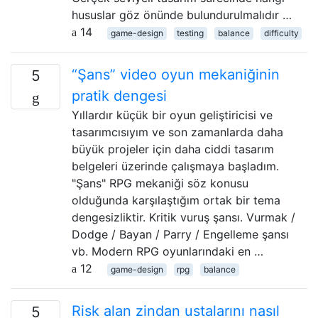
hususlar göz önünde bulundurulmalıdır …
14
game-design
testing
balance
difficulty
“Şans” video oyun mekaniğinin
5
pratik dengesi
Yıllardır küçük bir oyun geliştiricisi ve
tasarımcısıyım ve son zamanlarda daha
büyük projeler için daha ciddi tasarım
belgeleri üzerinde çalışmaya başladım.
"Şans" RPG mekaniği söz konusu
olduğunda karşılaştığım ortak bir tema
dengesizliktir. Kritik vuruş şansı. Vurmak /
Dodge / Bayan / Parry / Engelleme şansı
vb. Modern RPG oyunlarındaki en …
12
game-design
rpg
balance
Risk alan zindan ustalarını nasıl
5