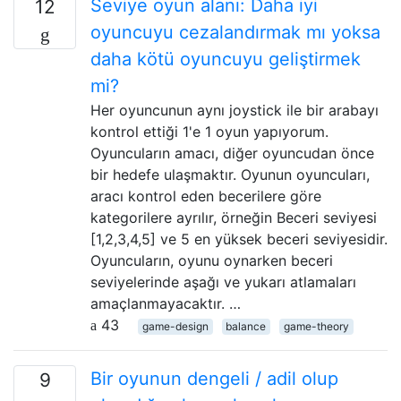
Seviye oyun alanı: Daha iyi
12
oyuncuyu cezalandırmak mı yoksa
daha kötü oyuncuyu geliştirmek
mi?
Her oyuncunun aynı joystick ile bir arabayı
kontrol ettiği 1'e 1 oyun yapıyorum.
Oyuncuların amacı, diğer oyuncudan önce
bir hedefe ulaşmaktır. Oyunun oyuncuları,
aracı kontrol eden becerilere göre
kategorilere ayrılır, örneğin Beceri seviyesi
[1,2,3,4,5] ve 5 en yüksek beceri seviyesidir.
Oyuncuların, oyunu oynarken beceri
seviyelerinde aşağı ve yukarı atlamaları
amaçlanmayacaktır. …
43
game-design
balance
game-theory
Bir oyunun dengeli / adil olup
9