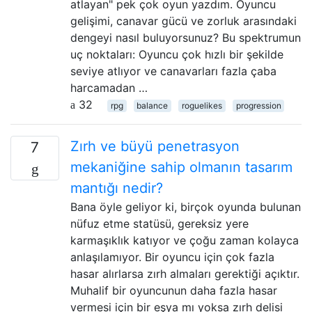
atlayan" pek çok oyun yazdım. Oyuncu
gelişimi, canavar gücü ve zorluk arasındaki
dengeyi nasıl buluyorsunuz? Bu spektrumun
uç noktaları: Oyuncu çok hızlı bir şekilde
seviye atlıyor ve canavarları fazla çaba
harcamadan …
32
rpg
balance
roguelikes
progression
Zırh ve büyü penetrasyon
7
mekaniğine sahip olmanın tasarım
mantığı nedir?
Bana öyle geliyor ki, birçok oyunda bulunan
nüfuz etme statüsü, gereksiz yere
karmaşıklık katıyor ve çoğu zaman kolayca
anlaşılamıyor. Bir oyuncu için çok fazla
hasar alırlarsa zırh almaları gerektiği açıktır.
Muhalif bir oyuncunun daha fazla hasar
vermesi için bir eşya mı yoksa zırh delisi