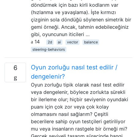
döndürmek için bazı kirli kodlarım var
(hızlanma ve yavaşlama). İşte kırmızı
çizginin sola döndüğü söylenen simetrik bir
gemi örneği. Ancak, tahmin edebileceğiniz
gibi, oyuncunun iticileri …
14
2d
ai
vector
balance
steering-behaviors
Oyun zorluğu nasıl test edilir /
6
dengelenir?
Oyun zorluğu tipik olarak nasıl test edilir
veya dengelenir, böylece zorlukta sürekli
bir ilerleme olur; hiçbir seviyenin oyundaki
puanı için çok zor veya çok kolay
olmamasını nasıl sağlarım? Çeşitli
becerilere sahip oyun testçileri getiriliyor
mu veya insanların rastgele bir örneği mi?
Gerçek seviyeli tasarım sürecinde hangi