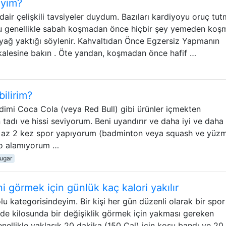
iyim?
 çelişkili tavsiyeler duydum. Bazıları kardiyoyu oruç tut
. Bu genellikle sabah koşmadan önce hiçbir şey yemeden koş
a yağ yaktığı söylenir. Kahvaltıdan Önce Egzersiz Yapmanın
kalesine bakın . Öte yandan, koşmadan önce hafif …
ilirim?
dimi Coca Cola (veya Red Bull) gibi ürünler içmekten
adı ve hissi seviyorum. Beni uyandırır ve daha iyi ve daha 
n az 2 kez spor yapıyorum (badminton veya squash ve yüz
lo alamıyorum …
ugar
ni görmek için günlük kaç kalori yakılır
lu kategorisindeyim. Bir kişi her gün düzenli olarak bir spor
nde kilosunda bir değişiklik görmek için yakması gereken
nellikle yaklaşık 20 dakika (150 Cal) için koşu bandı ve 20