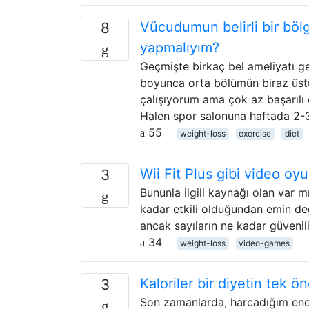
Vücudumun belirli bir böl
8
yapmalıyım?
Geçmişte birkaç bel ameliyatı ge
boyunca orta bölümün biraz üstü
çalışıyorum ama çok az başarılı
Halen spor salonuna haftada 2-
55
weight-loss
exercise
diet
Wii Fit Plus gibi video oyu
3
Bununla ilgili kaynağı olan var 
kadar etkili olduğundan emin değ
ancak sayıların ne kadar güvenil
34
weight-loss
video-games
Kaloriler bir diyetin tek 
3
Son zamanlarda, harcadığım ener