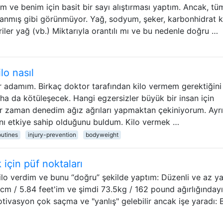
 ve benim için basit bir sayı alıştırması yaptım. Ancak, tü
lanmış gibi görünmüyor. Yağ, sodyum, şeker, karbonhidrat k
oriler yağ (vb.) Miktarıyla orantılı mı ve bu nedenle doğru …
o nasıl
ir adamım. Birkaç doktor tarafından kilo vermem gerektiğini
ha da kötüleşecek. Hangi egzersizler büyük bir insan için
her zaman denedim ağız ağrıları yapmaktan çekiniyorum. Ayr
nı etkiye sahip olduğunu buldum. Kilo vermek …
utines
injury-prevention
bodyweight
 için püf noktaları
lo verdim ve bunu “doğru” şekilde yaptım: Düzenli ve az ya
cm / 5.84 feet'im ve şimdi 73.5kg / 162 pound ağırlığınday
ivasyon çok saçma ve "yanlış" gelebilir ancak işe yaradı: B