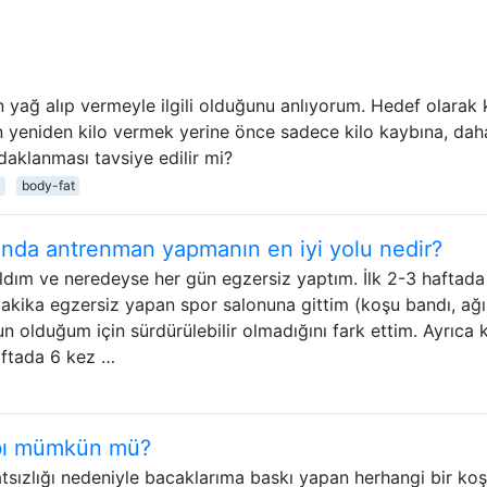
n yağ alıp vermeyle ilgili olduğunu anlıyorum. Hedef olarak 
n yeniden kilo vermek yerine önce sadece kilo kaybına, dah
aklanması tavsiye edilir mi?
body-fat
nunda antrenman yapmanın en iyi yolu nedir?
ıldım ve neredeyse her gün egzersiz yaptım. İlk 2-3 haftada
kika egzersiz yapan spor salonuna gittim (koşu bandı, ağır
 olduğum için sürdürülebilir olmadığını fark ettim. Ayrıca 
haftada 6 kez …
ybı mümkün mü?
sızlığı nedeniyle bacaklarıma baskı yapan herhangi bir koş