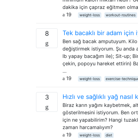
dakika için çapraz eğitmen olma
19
weight-loss
workout-routines
Tek bacaklı bir adam için i
8
Ben sağ bacak amputuyum. Kilo 
değiştirmek istiyorum. Şu anda 
lb yapay bacağım ile); Sit-up; Bi
çekin, popoyu hareket ettirin) B
…
19
weight-loss
exercise-techniqu
Hızlı ve sağlıklı yağ nasıl 
3
Biraz karın yağını kaybetmek, al
gösterilmesini istiyorum. Ben o
için ne yapabilirim? Hangi tuzak
zaman harcamalıyım?
19
weight-loss
diet