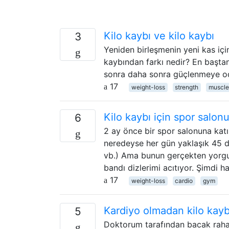
Kilo kaybı ve kilo kaybı
3
Yeniden birleşmenin yeni kas içi
kaybından farkı nedir? En başta
sonra daha sonra güçlenmeye od
17
weight-loss
strength
muscle
Kilo kaybı için spor salo
6
2 ay önce bir spor salonuna kat
neredeyse her gün yaklaşık 45 da
vb.) Ama bunun gerçekten yorgun
bandı dizlerimi acıtıyor. Şimdi 
17
weight-loss
cardio
gym
Kardiyo olmadan kilo ka
5
Doktorum tarafından bacak rahat