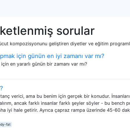
ketlenmiş sorular
 vücut kompozisyonunu geliştiren diyetler ve eğitim programları
yapmak için günün en iyi zamanı var mı?
 için en yararlı günün bir zamanı var mı?
r?
nç verici, ama bu benim için gerçek bir konudur. İnsanların
alırım, ancak farklı insanlar farklı şeyler söyler - bu bench p
daha iyi hale getirir. Ayrıca çapraz rampa üzerinde 45-60 dak
dy-fat