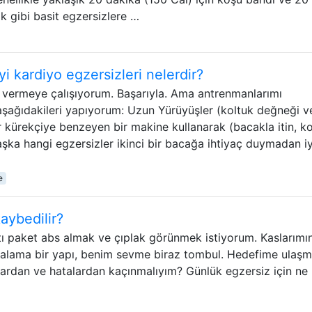
k gibi basit egzersizlere …
yi kardiyo egzersizleri nelerdir?
vermeye çalışıyorum. Başarıyla. Ama antrenmanlarımı
aşağıdakileri yapıyorum: Uzun Yürüyüşler (koltuk değneği v
r kürekçiye benzeyen bir makine kullanarak (bacakla itin, ko
aşka hangi egzersizler ikinci bir bacağa ihtiyaç duymadan iy
e
kaybedilir?
tı paket abs almak ve çıplak görünmek istiyorum. Kaslarımı
rtalama bir yapı, benim sevme biraz tombul. Hedefime ulaş
lardan ve hatalardan kaçınmalıyım? Günlük egzersiz için ne