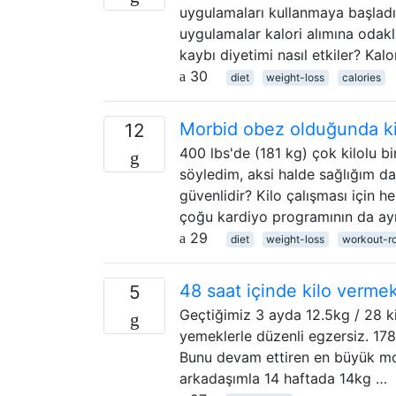
uygulamaları kullanmaya başladım
uygulamalar kalori alımına odak
kaybı diyetimi nasıl etkiler? Kal
30
diet
weight-loss
calories
Morbid obez olduğunda kil
12
400 lbs'de (181 kg) çok kilolu b
söyledim, aksi halde sağlığım da
güvenlidir? Kilo çalışması için 
çoğu kardiyo programının da ay
29
diet
weight-loss
workout-ro
48 saat içinde kilo vermek
5
Geçtiğimiz 3 ayda 12.5kg / 28 ki
yemeklerle düzenli egzersiz. 178
Bunu devam ettiren en büyük mot
arkadaşımla 14 haftada 14kg …