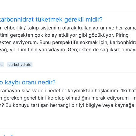
karbonhidrat tüketmek gerekli midir?
u rehberlik / takip sistemim olarak kullanıyorum ve her zam
timi gerçekten çok kolay etkiliyor gibi gözüküyor. Pirinç,
ten seviyorum. Bunu perspektife sokmak için, karbonhidr
 yağ, vb. Limitinin yarısıdayım. Gerçekten de sağlıksız olma
es
carbohydrate
lo kaybı oranı nedir?
yaramayan kısa vadeli hedefler koymaktan hoşlanırım. 'İki ha
gereken genel bir ilke olup olmadığını merak ediyorum - n
m? Bu konuyu tartışan herhangi bir iyi bilgiye veya kaynağa