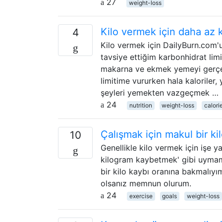
27
weight-loss
Kilo vermek için daha az 
4
Kilo vermek için DailyBurn.com'
tavsiye ettiğim karbonhidrat limi
makarna ve ekmek yemeyi gerçek
limitime vururken hala kaloriler,
şeyleri yemekten vazgeçmek …
24
nutrition
weight-loss
calori
Çalışmak için makul bir ki
10
Genellikle kilo vermek için işe 
kilogram kaybetmek' gibi uymam 
bir kilo kaybı oranına bakmalıyı
olsanız memnun olurum.
24
exercise
goals
weight-loss