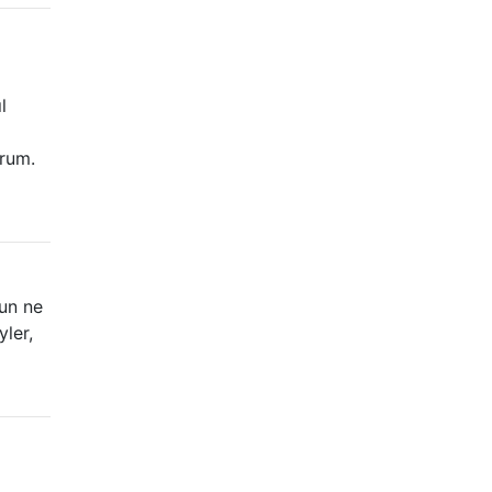
l
orum.
nun ne
yler,