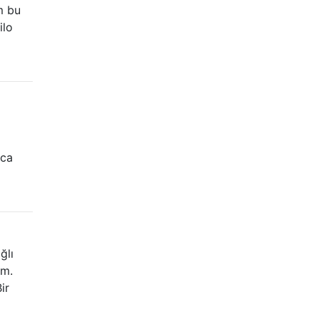
m bu
ilo
ıca
ğlı
ım.
ir