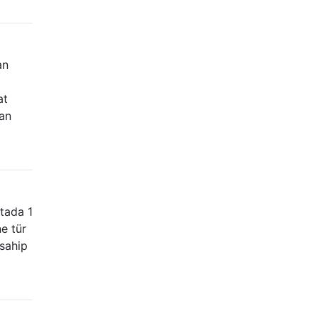
an
at
yan
ftada 1
e tür
 sahip