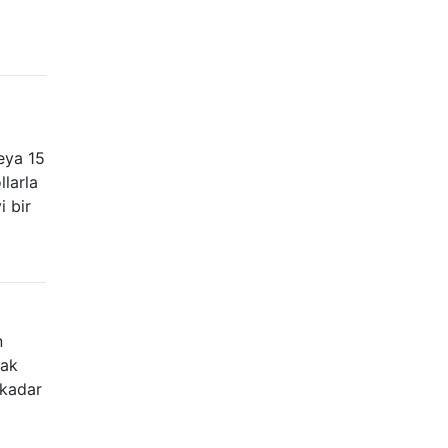
eya 15
llarla
i bir
n
mak
 kadar