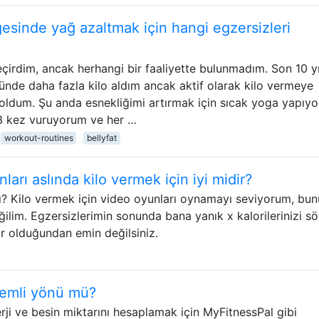
gesinde yağ azaltmak için hangi egzersizleri
çirdim, ancak herhangi bir faaliyette bulunmadım. Son 10 yı
nde daha fazla kilo aldım ancak aktif olarak kilo vermeye
 oldum. Şu anda esnekliğimi artırmak için sıcak yoga yapıy
3 kez vuruyorum ve her …
workout-routines
bellyfat
nları aslında kilo vermek için iyi midir?
mı? Kilo vermek için video oyunları oynamayı seviyorum, bu
ilim. Egzersizlerimin sonunda bana yanık x kalorilerinizi sö
ir olduğundan emin değilsiniz.
önemli yönü mü?
ji ve besin miktarını hesaplamak için MyFitnessPal gibi