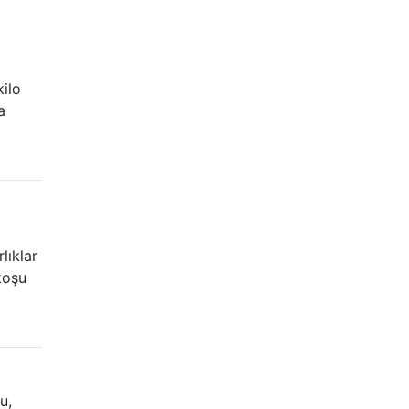
kilo
a
lıklar
koşu
u,