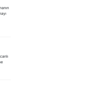
manın
mayı
canlı
me