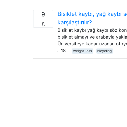
Bisiklet kaybı, yağ kaybı 
9
karşılaştırılır?
Bisiklet kaybı yağ kaybı söz konu
bisiklet almayı ve arabayla yakl
Üniversiteye kadar uzanan otoyol
18
weight-loss
bicycling