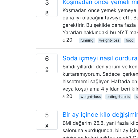
Koşmadan önce yemeli m
3
Koşmadan önce yemek yemeye dair
daha iyi olacağını tavsiye etti
gerektirir. Bu şekilde daha fazl
Yararları hakkındaki bu NYT ma
20
running
weight-loss
food
Soda içmeyi nasıl durdurab
6
Şimdi yıllardır deniyorum ve ken
kurtaramıyorum. Sadece içerken t
hissetmemi sağlıyor. Haftada e
veya koşu) ama 4 yıldan beri ki
20
weight-loss
eating-habits
s
Bir ay içinde kilo değişimi
5
BMI değerim 26.8, yani fazla kilo
salonuna vurduğunda, bir ay içi
minimum kalori miktarı nedir? Ge