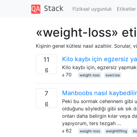
Fiziksel uygunluk
Etiketler
«weight-loss» eti
Kişinin genel kütlesi nasıl azaltılır. Sorular,
Kilo kaybı için egzersiz 
11
Kilo kaybı için, egzersiz yapmak
70
weight-loss
exercise
Manboobs nasıl kaybedili
7
Peki bu sormak cehennem gibi uta
olduğunu söylediği gibi sık sık d
onları daha belirgin kılar veya 
yapıyorum, ters tezgah …
62
weight-loss
weightlifting
bo