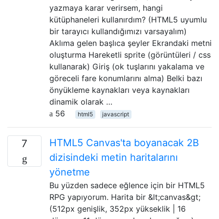
yazmaya karar verirsem, hangi
kütüphaneleri kullanırdım? (HTML5 uyumlu
bir tarayıcı kullandığımızı varsayalım)
Aklıma gelen başlıca şeyler Ekrandaki metni
oluşturma Hareketli sprite (görüntüleri / css
kullanarak) Giriş (ok tuşlarını yakalama ve
göreceli fare konumlarını alma) Belki bazı
önyükleme kaynakları veya kaynakları
dinamik olarak …
56
html5
javascript
HTML5 Canvas'ta boyanacak 2B
7
dizisindeki metin haritalarını
yönetme
Bu yüzden sadece eğlence için bir HTML5
RPG yapıyorum. Harita bir &lt;canvas&gt;
(512px genişlik, 352px yükseklik | 16