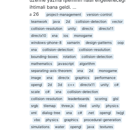
üzerine yazma işleminin nasıl engelleneceği
ihtimali bana geldi. …
26
project-management
version-control
teamwork
java
2d
collision-detection
vector
collision-resolution
unity
directx
directx11
directx10
xna
ios
monogame
windows-phone-8
xamarin
design-patterns
oop
xna
collision-detection
collision-resolution
bounding-boxes
rotation
collision-detection
mathematics
javascript
algorithm
separating-axis-theorem
xna
2d
monogame
image
xna
directx
graphics
performance
opengl
2d
3d
c++
directx11
unity
c#
scale
c#
xna
collision-detection
collision-resolution
leaderboards
scoring
glsl
srgb
tilemap
three.js
tiled
unity
physics
xml
dialog-tree
xna
c#
.net
opengl
lwjgl
vbo
physics
graphics
procedural-generation
simulations
water
opengl
java
textures