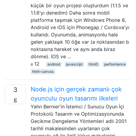
küçük bir oyun projesi oluşturdum (1.1.5 ve
1.1.6'yı denedim) Daha sonra mobil
platforma taşımak için Windows Phone 8,
Android ve iOS için Phonegap / Cordova'yı
kullandı. Oyunumda, animasyonlu hale
gelen yaklaşık 10 öğe var (a noktasından b
noktasına hareket ve aynı anda biraz
dönme). İOS ve …
12
android
javascript
html5
performance
html-canvas
Node.js için gerçek zamanlı çok
3
oyunculu oyun tasarımı ilkeleri
Yahn Bernier'in İstemci / Sunucu Oyun İçi
Protokolü Tasarım ve Optimizasyonunda
Gecikme Dengeleme Yöntemleri adlı 2001
tarihli makalesinden uyarlanan çok
oyunculu ağ ile ilgili Valve makalesini