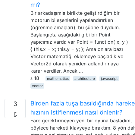
mı?
Bir arkadaşımla birlikte geliştirdiğim bir
motorun bileşenlerini yapılandırırken
(öğrenme amaçları), bu şüphe duydum.
Başlangıçta aşağıdaki gibi bir Point
yapıcımız vardı: var Point = function( x, y )
{ this.x = x; this.y = y; }; Ama onlara bazı
Vector matematiği eklemeye başladık ve
Vector2d olarak yeniden adlandırmaya
karar verdiler. Ancak …
18
mathematics
architecture
javascript
vector
Birden fazla tuşa basıldığında hareke
3
hızının istiflenmesi nasıl önlenir?
Fare gerektirmeyen yeni bir oyuna başladım,
böylece hareketi klavyeye bıraktım. 8 yön dah