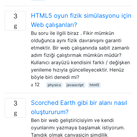
HTML5 oyun fizik simülasyonu için
3
Web çalışanları?
Bu soru ile ilgili biraz . Fikir mümkün
olduğunca aynı fizik davranışını garanti
etmektir. Bir web çalışanında sabit zamanlı
adım fiziği çalıştırmak mümkün müdür?
Kullanıcı arayüzü kendisini farklı / değişken
yenileme hızıyla güncelleyecektir. Henüz
böyle biri denedi mi?
12
physics
javascript
html5
Scorched Earth gibi bir alanı nasıl
3
oluştururum?
Ben bir web geliştiricisiyim ve kendi
oyunlarımı yazmaya başlamak istiyorum.
Tanıdık olmak canvasiçin şimdilik