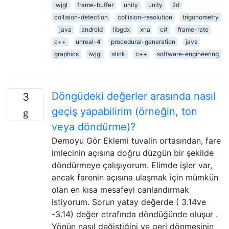
lwjgl
frame-buffer
unity
unity
2d
collision-detection
collision-resolution
trigonometry
java
android
libgdx
xna
c#
frame-rate
c++
unreal-4
procedural-generation
java
graphics
lwjgl
slick
c++
software-engineering
Döngüdeki değerler arasında nasıl
3
geçiş yapabilirim (örneğin, ton
veya döndürme)?
Demoyu Gör Eklemi tuvalin ortasından, fare
imlecinin açısına doğru düzgün bir şekilde
döndürmeye çalışıyorum. Elimde işler var,
ancak farenin açısına ulaşmak için mümkün
olan en kısa mesafeyi canlandırmak
istiyorum. Sorun yatay değerde ( 3.14ve
-3.14) değer etrafında döndüğünde oluşur .
Yönün nasıl değiştiğini ve geri dönmesinin