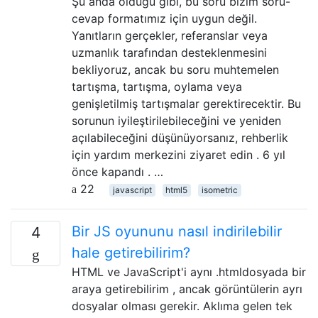
Şu anda olduğu gibi, bu soru bizim soru-
cevap formatımız için uygun değil.
Yanıtların gerçekler, referanslar veya
uzmanlık tarafından desteklenmesini
bekliyoruz, ancak bu soru muhtemelen
tartışma, tartışma, oylama veya
genişletilmiş tartışmalar gerektirecektir. Bu
sorunun iyileştirilebileceğini ve yeniden
açılabileceğini düşünüyorsanız, rehberlik
için yardım merkezini ziyaret edin . 6 yıl
önce kapandı . …
22
javascript
html5
isometric
Bir JS oyununu nasıl indirilebilir
4
hale getirebilirim?
HTML ve JavaScript'i aynı .htmldosyada bir
araya getirebilirim , ancak görüntülerin ayrı
dosyalar olması gerekir. Aklıma gelen tek