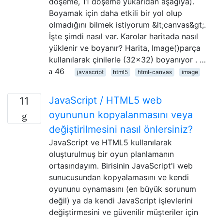
döşeme, 11 döşeme yukarıdan aşağıya).
Boyamak için daha etkili bir yol olup
olmadığını bilmek istiyorum &lt;canvas&gt;.
İşte şimdi nasıl var. Karolar haritada nasıl
yüklenir ve boyanır? Harita, Image()parça
kullanılarak çinilerle (32x32) boyanıyor . …
46
javascript
html5
html-canvas
image
JavaScript / HTML5 web
11
oyununun kopyalanmasını veya
değiştirilmesini nasıl önlersiniz?
JavaScript ve HTML5 kullanılarak
oluşturulmuş bir oyun planlamanın
ortasındayım. Birisinin JavaScript'i web
sunucusundan kopyalamasını ve kendi
oyununu oynamasını (en büyük sorunum
değil) ya da kendi JavaScript işlevlerini
değiştirmesini ve güvenilir müşteriler için