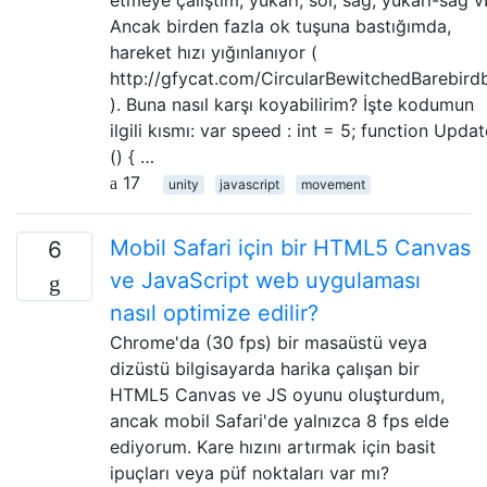
etmeye çalıştım; yukarı, sol, sağ, yukarı-sağ v
Ancak birden fazla ok tuşuna bastığımda,
hareket hızı yığınlanıyor (
http://gfycat.com/CircularBewitchedBarebird
). Buna nasıl karşı koyabilirim? İşte kodumun
ilgili kısmı: var speed : int = 5; function Updat
() { …
17
unity
javascript
movement
Mobil Safari için bir HTML5 Canvas
6
ve JavaScript web uygulaması
nasıl optimize edilir?
Chrome'da (30 fps) bir masaüstü veya
dizüstü bilgisayarda harika çalışan bir
HTML5 Canvas ve JS oyunu oluşturdum,
ancak mobil Safari'de yalnızca 8 fps elde
ediyorum. Kare hızını artırmak için basit
ipuçları veya püf noktaları var mı?