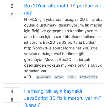
Box2D'nin alternatif JS portları var
6
mı?
HTML5 için yukarıdan aşağıya 2D bir araba
oyunu oluşturmayı düşünüyorum. İlk maçım
için fiziği ve çarpışmaları kendim yazdım
ama bunun için hazır kütüphane kullanmak
istiyorum. Box2D ve JS portunu buldum.
http://box2d-js.sourceforge.net 2008'de
yapılan oldukça eski bir liman gibi
görünüyor. Mevcut Box2D'nin birçok
özelliğinden yoksun mu veya onunla büyük
sorunları var …
19
javascript
box2d
html5
html-canvas
Herhangi bir açık kaynaklı
4
JavaScript 3D fizik motoru var mı?
[kapalı]