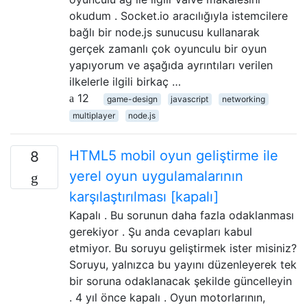
okudum . Socket.io aracılığıyla istemcilere
bağlı bir node.js sunucusu kullanarak
gerçek zamanlı çok oyunculu bir oyun
yapıyorum ve aşağıda ayrıntıları verilen
ilkelerle ilgili birkaç …
12
game-design
javascript
networking
multiplayer
node.js
HTML5 mobil oyun geliştirme ile
8
yerel oyun uygulamalarının
karşılaştırılması [kapalı]
Kapalı . Bu sorunun daha fazla odaklanması
gerekiyor . Şu anda cevapları kabul
etmiyor. Bu soruyu geliştirmek ister misiniz?
Soruyu, yalnızca bu yayını düzenleyerek tek
bir soruna odaklanacak şekilde güncelleyin
. 4 yıl önce kapalı . Oyun motorlarının,