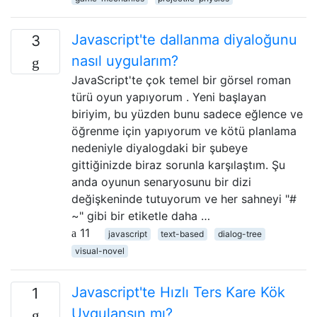
Javascript'te dallanma diyaloğunu
3
nasıl uygularım?
JavaScript'te çok temel bir görsel roman
türü oyun yapıyorum . Yeni başlayan
biriyim, bu yüzden bunu sadece eğlence ve
öğrenme için yapıyorum ve kötü planlama
nedeniyle diyalogdaki bir şubeye
gittiğinizde biraz sorunla karşılaştım. Şu
anda oyunun senaryosunu bir dizi
değişkeninde tutuyorum ve her sahneyi "#
~" gibi bir etiketle daha …
11
javascript
text-based
dialog-tree
visual-novel
Javascript'te Hızlı Ters Kare Kök
1
Uygulansın mı?