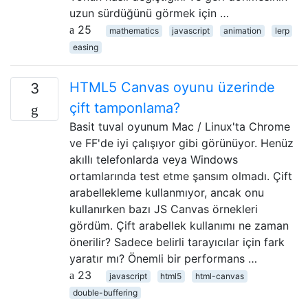
uzun sürdüğünü görmek için …
25
mathematics
javascript
animation
lerp
easing
HTML5 Canvas oyunu üzerinde
3
çift tamponlama?
Basit tuval oyunum Mac / Linux'ta Chrome
ve FF'de iyi çalışıyor gibi görünüyor. Henüz
akıllı telefonlarda veya Windows
ortamlarında test etme şansım olmadı. Çift
arabellekleme kullanmıyor, ancak onu
kullanırken bazı JS Canvas örnekleri
gördüm. Çift arabellek kullanımı ne zaman
önerilir? Sadece belirli tarayıcılar için fark
yaratır mı? Önemli bir performans …
23
javascript
html5
html-canvas
double-buffering