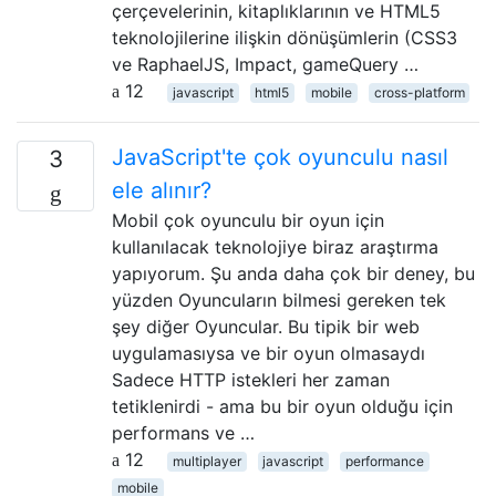
çerçevelerinin, kitaplıklarının ve HTML5
teknolojilerine ilişkin dönüşümlerin (CSS3
ve RaphaelJS, Impact, gameQuery …
12
javascript
html5
mobile
cross-platform
JavaScript'te çok oyunculu nasıl
3
ele alınır?
Mobil çok oyunculu bir oyun için
kullanılacak teknolojiye biraz araştırma
yapıyorum. Şu anda daha çok bir deney, bu
yüzden Oyuncuların bilmesi gereken tek
şey diğer Oyuncular. Bu tipik bir web
uygulamasıysa ve bir oyun olmasaydı
Sadece HTTP istekleri her zaman
tetiklenirdi - ama bu bir oyun olduğu için
performans ve …
12
multiplayer
javascript
performance
mobile