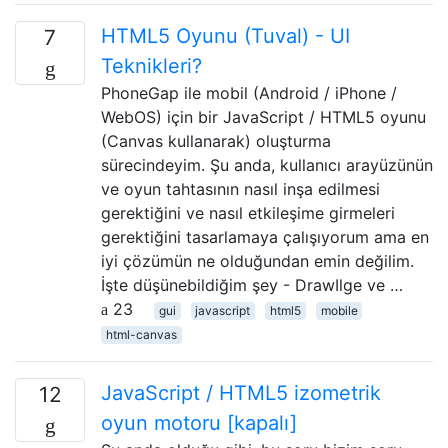
HTML5 Oyunu (Tuval) - UI
7
Teknikleri?
PhoneGap ile mobil (Android / iPhone /
WebOS) için bir JavaScript / HTML5 oyunu
(Canvas kullanarak) oluşturma
sürecindeyim. Şu anda, kullanıcı arayüzünün
ve oyun tahtasının nasıl inşa edilmesi
gerektiğini ve nasıl etkileşime girmeleri
gerektiğini tasarlamaya çalışıyorum ama en
iyi çözümün ne olduğundan emin değilim.
İşte düşünebildiğim şey - DrawIlge ve …
23
gui
javascript
html5
mobile
html-canvas
JavaScript / HTML5 izometrik
12
oyun motoru [kapalı]