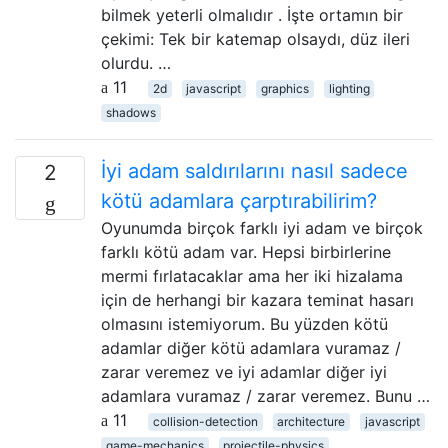
bilmek yeterli olmalıdır . İşte ortamın bir
çekimi: Tek bir katemap olsaydı, düz ileri
olurdu. …
11
2d
javascript
graphics
lighting
shadows
İyi adam saldırılarını nasıl sadece
2
kötü adamlara çarptırabilirim?
Oyunumda birçok farklı iyi adam ve birçok
farklı kötü adam var. Hepsi birbirlerine
mermi fırlatacaklar ama her iki hizalama
için de herhangi bir kazara teminat hasarı
olmasını istemiyorum. Bu yüzden kötü
adamlar diğer kötü adamlara vuramaz /
zarar veremez ve iyi adamlar diğer iyi
adamlara vuramaz / zarar veremez. Bunu …
11
collision-detection
architecture
javascript
game-mechanics
projectile-physics