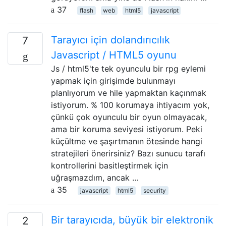
37
flash
web
html5
javascript
Tarayıcı için dolandırıcılık
7
Javascript / HTML5 oyunu
Js / html5'te tek oyunculu bir rpg eylemi
yapmak için girişimde bulunmayı
planlıyorum ve hile yapmaktan kaçınmak
istiyorum. % 100 korumaya ihtiyacım yok,
çünkü çok oyunculu bir oyun olmayacak,
ama bir koruma seviyesi istiyorum. Peki
küçültme ve şaşırtmanın ötesinde hangi
stratejileri önerirsiniz? Bazı sunucu tarafı
kontrollerini basitleştirmek için
uğraşmazdım, ancak …
35
javascript
html5
security
Bir tarayıcıda, büyük bir elektronik
2