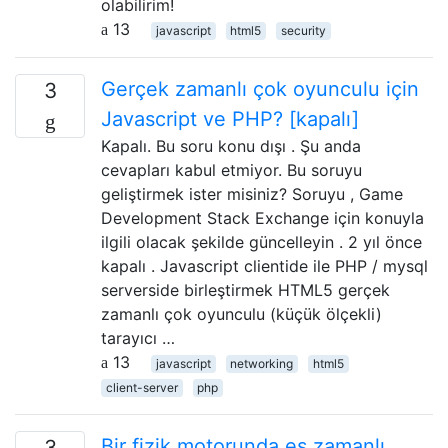
olabilirim!
13
javascript
html5
security
Gerçek zamanlı çok oyunculu için
3
Javascript ve PHP? [kapalı]
Kapalı. Bu soru konu dışı . Şu anda
cevapları kabul etmiyor. Bu soruyu
geliştirmek ister misiniz? Soruyu , Game
Development Stack Exchange için konuyla
ilgili olacak şekilde güncelleyin . 2 yıl önce
kapalı . Javascript clientide ile PHP / mysql
serverside birleştirmek HTML5 gerçek
zamanlı çok oyunculu (küçük ölçekli)
tarayıcı …
13
javascript
networking
html5
client-server
php
Bir fizik motorunda eş zamanlı
3