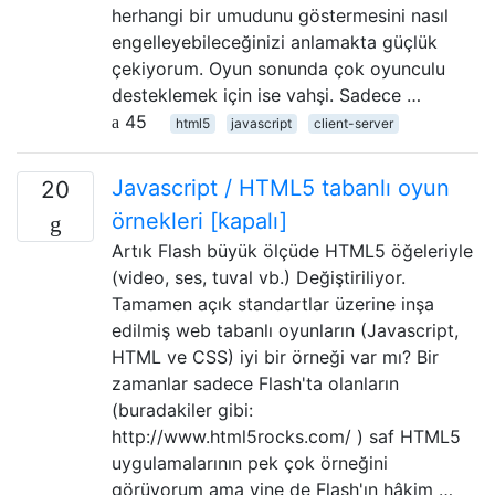
herhangi bir umudunu göstermesini nasıl
engelleyebileceğinizi anlamakta güçlük
çekiyorum. Oyun sonunda çok oyunculu
desteklemek için ise vahşi. Sadece …
45
html5
javascript
client-server
Javascript / HTML5 tabanlı oyun
20
örnekleri [kapalı]
Artık Flash büyük ölçüde HTML5 öğeleriyle
(video, ses, tuval vb.) Değiştiriliyor.
Tamamen açık standartlar üzerine inşa
edilmiş web tabanlı oyunların (Javascript,
HTML ve CSS) iyi bir örneği var mı? Bir
zamanlar sadece Flash'ta olanların
(buradakiler gibi:
http://www.html5rocks.com/ ) saf HTML5
uygulamalarının pek çok örneğini
görüyorum ama yine de Flash'ın hâkim …