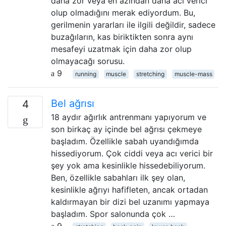
daha zor veya en azından daha acı verici
olup olmadığını merak ediyordum. Bu,
gerilmenin yararları ile ilgili değildir, sadece
buzağıların, kas biriktikten sonra aynı
mesafeyi uzatmak için daha zor olup
olmayacağı sorusu.
9
running
muscle
stretching
muscle-mass
Bel ağrısı
4
18 aydır ağırlık antrenmanı yapıyorum ve
son birkaç ay içinde bel ağrısı çekmeye
başladım. Özellikle sabah uyandığımda
hissediyorum. Çok ciddi veya acı verici bir
şey yok ama kesinlikle hissedebiliyorum.
Ben, özellikle sabahları ilk şey olan,
kesinlikle ağrıyı hafifleten, ancak ortadan
kaldırmayan bir dizi bel uzanımı yapmaya
başladım. Spor salonunda çok …