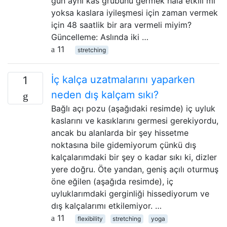
gün aynı kas grubunu germek hala etkili mi
yoksa kaslara iyileşmesi için zaman vermek
için 48 saatlik bir ara vermeli miyim?
Güncelleme: Aslında iki …
11
stretching
İç kalça uzatmalarını yaparken
1
neden dış kalçam sıkı?
Bağlı açı pozu (aşağıdaki resimde) iç uyluk
kaslarını ve kasıklarını germesi gerekiyordu,
ancak bu alanlarda bir şey hissetme
noktasına bile gidemiyorum çünkü dış
kalçalarımdaki bir şey o kadar sıkı ki, dizler
yere doğru. Öte yandan, geniş açılı oturmuş
öne eğilen (aşağıda resimde), iç
uyluklarımdaki gerginliği hissediyorum ve
dış kalçalarımı etkilemiyor. …
11
flexibility
stretching
yoga