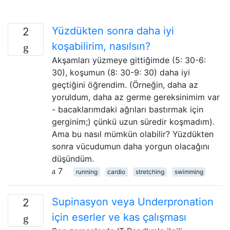
Yüzdükten sonra daha iyi
2
koşabilirim, nasılsın?
Akşamları yüzmeye gittiğimde (5: 30-6:
30), koşumun (8: 30-9: 30) daha iyi
geçtiğini öğrendim. (Örneğin, daha az
yoruldum, daha az germe gereksinimim var
- bacaklarımdaki ağrıları bastırmak için
gerginim;) çünkü uzun süredir koşmadım).
Ama bu nasıl mümkün olabilir? Yüzdükten
sonra vücudumun daha yorgun olacağını
düşündüm.
7
running
cardio
stretching
swimming
Supinasyon veya Underpronation
2
için eserler ve kas çalışması