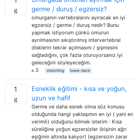
1
germe / duruş / egzersiz?
omurganın vertebralarını ayıracak en iyi
egzersiz / germe / duruş nedir? Bunu
yapmak istiyorum çünkü omurun
ayrılmasının sıkıştırılmış intervertebral
disklerin tekrar açılmasını / şişmesini
sağladığını, çok fazla oturuyorsanız iyi
geleceğini söyleyeceğim.
3
stretching
lower-back
Esneklik eğitimi - kısa ve yoğun,
1
uzun ve hafif
Germe ve daha esnek olma söz konusu
olduğunda hangi yaklaşımın en iyi ( yani en
verimli) olduğunu bilmek isterim : Kısa
süreliğine yoğun egzersizler (kişinin ağrı
eşiğinin altında kalıyor) (egzersizin zarar