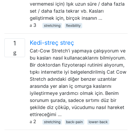
vermemesi için) Işık uzun süre / daha fazla
set / daha fazla tekrar vb. Kasları
geliştirmek için, birçok insanın …
3
stretching
flexibility
Kedi-streç streç
1
Cat-Cow Stretch'i yapmaya çalışıyorum ve
bu kasları nasıl kullanacaklarını bilmiyorum.
Bir doktordan fizyoterapi rutinini alıyorum,
tıpkı internette iyi belgelendirilmiş Cat Cow
Stretch adındaki diğer benzer uzantılar
arasında yer alan iç omurga kaslarını
iyileştirmeye yardımcı olmak için. Benim
sorunum şurada, sadece sırtımı düz bir
şekilde diz çöküp, vücudumu nasıl hareket
ettireceğimi …
2
stretching
back-pain
lower-back