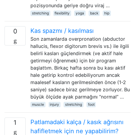
pozisyonunda geriye doğru viraj …
stretching
flexibility
yoga
back
hip
Kas spazmı / kasılması
0
Son zamanlarda overpronation (abductor
hallucis, flexor digitorum brevis vs.) ile ilgili
belirli kasları güçlendirmek (ve aktif hale
getirmeyi öğrenmek) için bir program
başlattım. Birkaç hafta sonra bu kası aktif
hale getirip kontrol edebiliyorum ancak
maalesef kasların gerilmesinden önce (1-2
saniye) sadece biraz gerilmeye zorluyor. Bu
büyük ölçüde ayak parmağını “normal” …
muscle
injury
stretching
foot
Patlamadaki kalça / kasık ağrısını
1
hafifletmek için ne yapabilirim?