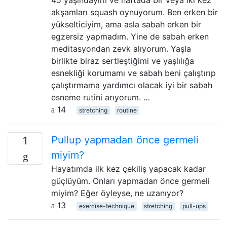
45 yaşındayım ve haftada bir veya iki kez
akşamları squash oynuyorum. Ben erken bir
yükselticiyim, ama asla sabah erken bir
egzersiz yapmadım. Yine de sabah erken
meditasyondan zevk alıyorum. Yaşla
birlikte biraz sertleştiğimi ve yaşlılığa
esnekliği korumamı ve sabah beni çalıştırıp
çalıştırmama yardımcı olacak iyi bir sabah
esneme rutini arıyorum. …
14
stretching
routine
Pullup yapmadan önce germeli
1
miyim?
Hayatımda ilk kez çekiliş yapacak kadar
güçlüyüm. Onları yapmadan önce germeli
miyim? Eğer öyleyse, ne uzanıyor?
13
exercise-technique
stretching
pull-ups