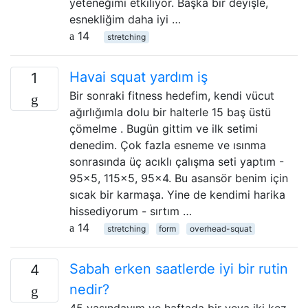
yeteneğimi etkiliyor. Başka bir deyişle,
esnekliğim daha iyi …
14
stretching
Havai squat yardım iş
1
Bir sonraki fitness hedefim, kendi vücut
ağırlığımla dolu bir halterle 15 baş üstü
çömelme . Bugün gittim ve ilk setimi
denedim. Çok fazla esneme ve ısınma
sonrasında üç acıklı çalışma seti yaptım -
95x5, 115x5, 95x4. Bu asansör benim için
sıcak bir karmaşa. Yine de kendimi harika
hissediyorum - sırtım …
14
stretching
form
overhead-squat
Sabah erken saatlerde iyi bir rutin
4
nedir?