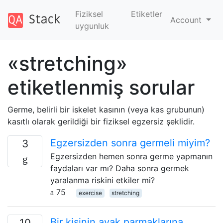
Fiziksel
Etiketler
Account
uygunluk
«stretching»
etiketlenmiş sorular
Germe, belirli bir iskelet kasının (veya kas grubunun)
kasıtlı olarak gerildiği bir fiziksel egzersiz şeklidir.
Egzersizden sonra germeli miyim?
3
Egzersizden hemen sonra germe yapmanın
faydaları var mı? Daha sonra germek
yaralanma riskini etkiler mi?
75
exercise
stretching
Bir kişinin ayak parmaklarına
10