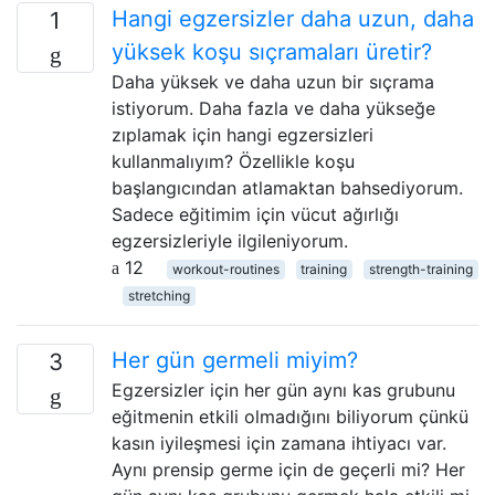
Hangi egzersizler daha uzun, daha
1
yüksek koşu sıçramaları üretir?
Daha yüksek ve daha uzun bir sıçrama
istiyorum. Daha fazla ve daha yükseğe
zıplamak için hangi egzersizleri
kullanmalıyım? Özellikle koşu
başlangıcından atlamaktan bahsediyorum.
Sadece eğitimim için vücut ağırlığı
egzersizleriyle ilgileniyorum.
12
workout-routines
training
strength-training
stretching
Her gün germeli miyim?
3
Egzersizler için her gün aynı kas grubunu
eğitmenin etkili olmadığını biliyorum çünkü
kasın iyileşmesi için zamana ihtiyacı var.
Aynı prensip germe için de geçerli mi? Her