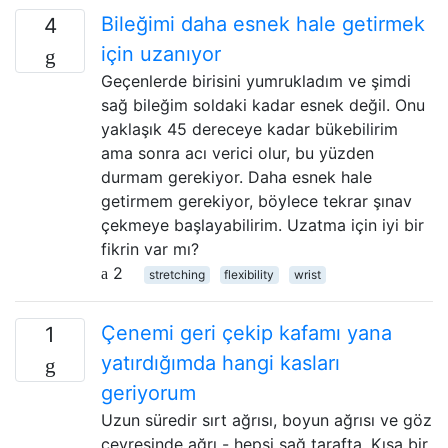
Bileğimi daha esnek hale getirmek
4
için uzanıyor
Geçenlerde birisini yumrukladım ve şimdi
sağ bileğim soldaki kadar esnek değil. Onu
yaklaşık 45 dereceye kadar bükebilirim
ama sonra acı verici olur, bu yüzden
durmam gerekiyor. Daha esnek hale
getirmem gerekiyor, böylece tekrar şınav
çekmeye başlayabilirim. Uzatma için iyi bir
fikrin var mı?
2
stretching
flexibility
wrist
Çenemi geri çekip kafamı yana
1
yatırdığımda hangi kasları
geriyorum
Uzun süredir sırt ağrısı, boyun ağrısı ve göz
çevresinde ağrı - hepsi sağ tarafta. Kısa bir