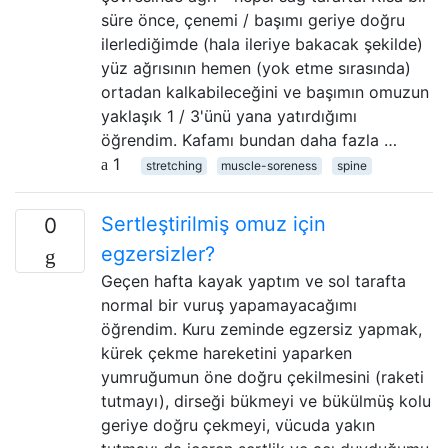
süre önce, çenemi / başımı geriye doğru
ilerlediğimde (hala ileriye bakacak şekilde)
yüz ağrısının hemen (yok etme sırasında)
ortadan kalkabileceğini ve başımın omuzun
yaklaşık 1 / 3'ünü yana yatırdığımı
öğrendim. Kafamı bundan daha fazla …
1
stretching
muscle-soreness
spine
Sertleştirilmiş omuz için
0
egzersizler?
Geçen hafta kayak yaptım ve sol tarafta
normal bir vuruş yapamayacağımı
öğrendim. Kuru zeminde egzersiz yapmak,
kürek çekme hareketini yaparken
yumruğumun öne doğru çekilmesini (raketi
tutmayı), dirseği bükmeyi ve bükülmüş kolu
geriye doğru çekmeyi, vücuda yakın