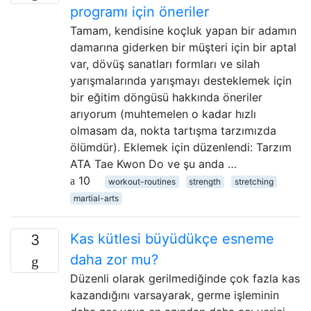
programı için öneriler
Tamam, kendisine koçluk yapan bir adamın
damarına giderken bir müşteri için bir aptal
var, dövüş sanatları formları ve silah
yarışmalarında yarışmayı desteklemek için
bir eğitim döngüsü hakkında öneriler
arıyorum (muhtemelen o kadar hızlı
olmasam da, nokta tartışma tarzımızda
ölümdür). Eklemek için düzenlendi: Tarzım
ATA Tae Kwon Do ve şu anda …
10
workout-routines
strength
stretching
martial-arts
Kas kütlesi büyüdükçe esneme
3
daha zor mu?
Düzenli olarak gerilmediğinde çok fazla kas
kazandığını varsayarak, germe işleminin