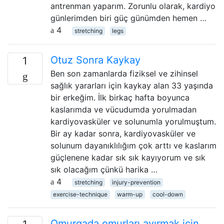
antrenman yaparım. Zorunlu olarak, kardiyo
günlerimden biri güç günümden hemen …
4
stretching
legs
Otuz Sonra Kaykay
1
Ben son zamanlarda fiziksel ve zihinsel
sağlık yararları için kaykay alan 33 yaşında
bir erkeğim. İlk birkaç hafta boyunca
kaslarımda ve vücudumda yorulmadan
kardiyovasküler ve solunumla yorulmuştum.
Bir ay kadar sonra, kardiyovasküler ve
solunum dayanıklılığım çok arttı ve kaslarım
güçlenene kadar sık ​​sık kayıyorum ve sık
sık olacağım çünkü harika …
4
stretching
injury-prevention
exercise-technique
warm-up
cool-down
Omurgada omurları ayırmak için