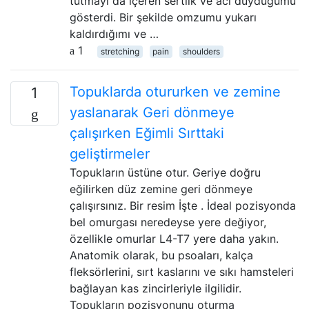
tutmayı da içeren sertlik ve acı duyduğumu
gösterdi. Bir şekilde omzumu yukarı
kaldırdığımı ve …
1
stretching
pain
shoulders
Topuklarda otururken ve zemine
1
yaslanarak Geri dönmeye
çalışırken Eğimli Sırttaki
geliştirmeler
Topukların üstüne otur. Geriye doğru
eğilirken düz zemine geri dönmeye
çalışırsınız. Bir resim İşte . İdeal pozisyonda
bel omurgası neredeyse yere değiyor,
özellikle omurlar L4-T7 yere daha yakın.
Anatomik olarak, bu psoaları, kalça
fleksörlerini, sırt kaslarını ve sıkı hamsteleri
bağlayan kas zincirleriyle ilgilidir.
Topukların pozisyonunu oturma